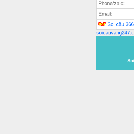
Phone/zalo:
Email:
Soi cầu 366
soicauvang247.
So