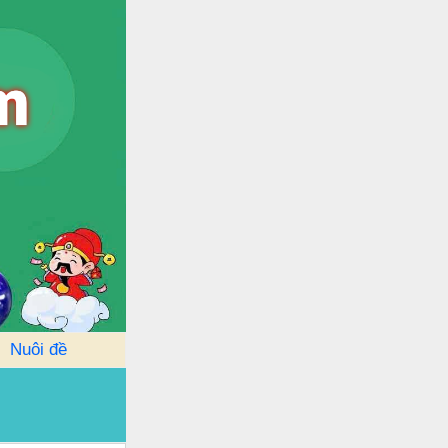
Nuôi đề