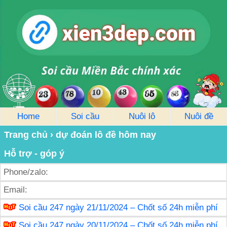
Home
Soi cầu
Nuôi lô
Nuôi đề
Trang chủ
›
dự đoán lô đề hôm nay
Hỗ trợ - góp ý
Phone/zalo:
Email:
Soi cầu 247 ngày 21/11/2024 – Chốt số 24h miễn phí
Soi cầu 247 ngày 20/11/2024 – Chốt số 24h miễn phí