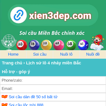
Home
Soi cầu
Nuôi lô
Nuôi đề
Trang chủ
›
Lịch sử lô 4 nháy miền Bắc
Hỗ trợ - góp ý
Phone/zalo:
Email:
Soi cầu dàn đề 50 số bất tử
Soi cầu lộc trời 888