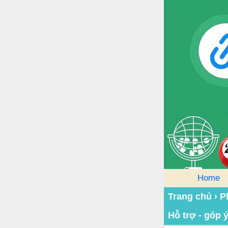
Home
Trang chủ
›
P
Hỗ trợ - góp 