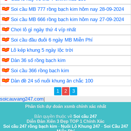
Soi cầu MB 777 rồng bạch kim hôm nay 28-09-2024
Soi cầu MB 666 rồng bạch kim hôm nay 27-09-2024
Chơi lô gì ngày thứ 4 víp nhất
Soi cầu đầu đuôi 6 ngày MB Miễn Phí
Lô kép khung 5 ngày lộc trời
Dàn 36 số rồng bạch kim
Soi cầu 366 rồng bạch kim
Dàn đề 24 số nuôi khung ăn chắc 100
1
2
3
soicauvang247.com
|
Phân tích dự đoán xsmb chính xác nhất
Bản quyền thuộc về
Soi cầu 247
Diễn Đàn Xiên 3 Đẹp TOP 1 Chính Xác
Soi cầu 247 rồng bạch kim
-
Nuôi Lô Khung 247
-
Soi Cầu 247