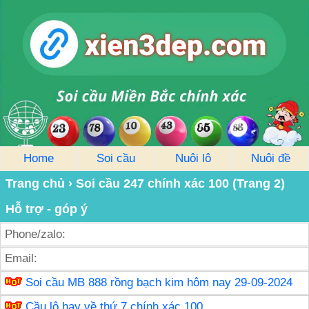
Home
Soi cầu
Nuôi lô
Nuôi đề
Trang chủ
›
Soi cầu 247 chính xác 100
(Trang 2)
Hỗ trợ - góp ý
Phone/zalo:
Email:
Soi cầu MB 888 rồng bạch kim hôm nay 29-09-2024
Cầu lô hay về thứ 7 chính xác 100