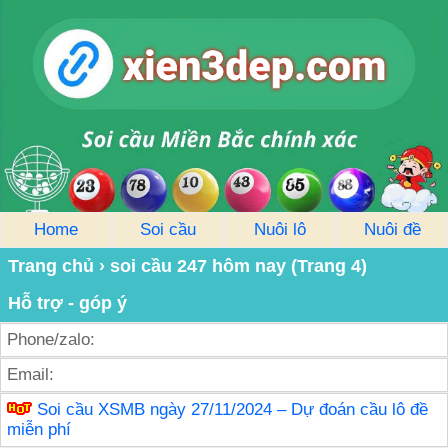
Home
Soi cầu
Nuôi lô
Nuôi đề
Trang chủ
›
soi cầu 247 hôm nay
(Trang 4)
Hỗ trợ - góp ý
Phone/zalo:
Email:
Soi cầu XSMB ngày 27/11/2024 – Dự đoán cầu lô đề
miễn phí