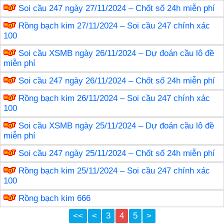
Soi cầu 247 ngày 27/11/2024 – Chốt số 24h miễn phí
Rồng bạch kim 27/11/2024 – Soi cầu 247 chính xác
100
Soi cầu XSMB ngày 26/11/2024 – Dự đoán cầu lô đề
miễn phí
Soi cầu 247 ngày 26/11/2024 – Chốt số 24h miễn phí
Rồng bạch kim 26/11/2024 – Soi cầu 247 chính xác
100
Soi cầu XSMB ngày 25/11/2024 – Dự đoán cầu lô đề
miễn phí
Soi cầu 247 ngày 25/11/2024 – Chốt số 24h miễn phí
Rồng bạch kim 25/11/2024 – Soi cầu 247 chính xác
100
Rồng bạch kim 666
<<
<
3
4
5
>