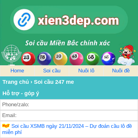
Home
Soi cầu
Nuôi lô
Nuôi đề
Trang chủ
›
Soi cầu 247 me
Hỗ trợ - góp ý
Phone/zalo:
Email:
Soi cầu XSMB ngày 21/11/2024 – Dự đoán cầu lô đề
miễn phí