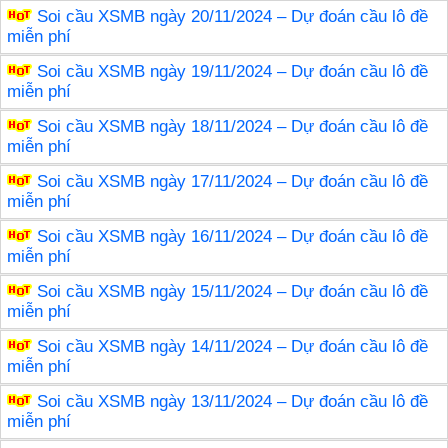
Soi cầu XSMB ngày 20/11/2024 – Dự đoán cầu lô đề
miễn phí
Soi cầu XSMB ngày 19/11/2024 – Dự đoán cầu lô đề
miễn phí
Soi cầu XSMB ngày 18/11/2024 – Dự đoán cầu lô đề
miễn phí
Soi cầu XSMB ngày 17/11/2024 – Dự đoán cầu lô đề
miễn phí
Soi cầu XSMB ngày 16/11/2024 – Dự đoán cầu lô đề
miễn phí
Soi cầu XSMB ngày 15/11/2024 – Dự đoán cầu lô đề
miễn phí
Soi cầu XSMB ngày 14/11/2024 – Dự đoán cầu lô đề
miễn phí
Soi cầu XSMB ngày 13/11/2024 – Dự đoán cầu lô đề
miễn phí