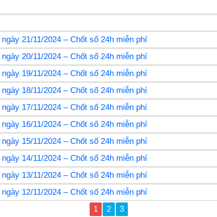
 ngày 21/11/2024 – Chốt số 24h miễn phí
 ngày 20/11/2024 – Chốt số 24h miễn phí
 ngày 19/11/2024 – Chốt số 24h miễn phí
 ngày 18/11/2024 – Chốt số 24h miễn phí
 ngày 17/11/2024 – Chốt số 24h miễn phí
 ngày 16/11/2024 – Chốt số 24h miễn phí
 ngày 15/11/2024 – Chốt số 24h miễn phí
 ngày 14/11/2024 – Chốt số 24h miễn phí
 ngày 13/11/2024 – Chốt số 24h miễn phí
 ngày 12/11/2024 – Chốt số 24h miễn phí
1
2
3