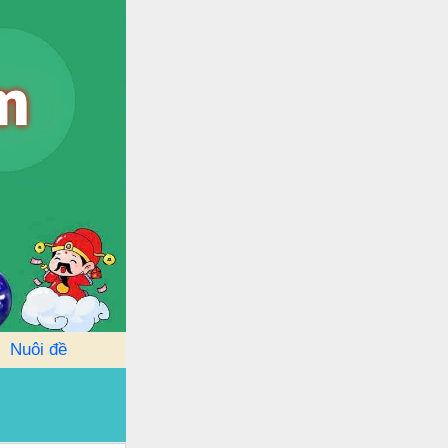
Nuôi đề