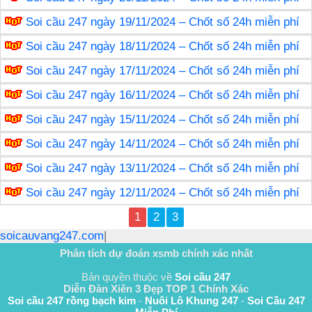
Soi cầu 247 ngày 19/11/2024 – Chốt số 24h miễn phí
Soi cầu 247 ngày 18/11/2024 – Chốt số 24h miễn phí
Soi cầu 247 ngày 17/11/2024 – Chốt số 24h miễn phí
Soi cầu 247 ngày 16/11/2024 – Chốt số 24h miễn phí
Soi cầu 247 ngày 15/11/2024 – Chốt số 24h miễn phí
Soi cầu 247 ngày 14/11/2024 – Chốt số 24h miễn phí
Soi cầu 247 ngày 13/11/2024 – Chốt số 24h miễn phí
Soi cầu 247 ngày 12/11/2024 – Chốt số 24h miễn phí
1
2
3
soicauvang247.com
|
Phân tích dự đoán xsmb chính xác nhất
Bản quyền thuộc về
Soi cầu 247
Diễn Đàn Xiên 3 Đẹp TOP 1 Chính Xác
Soi cầu 247 rồng bạch kim
-
Nuôi Lô Khung 247
-
Soi Cầu 247