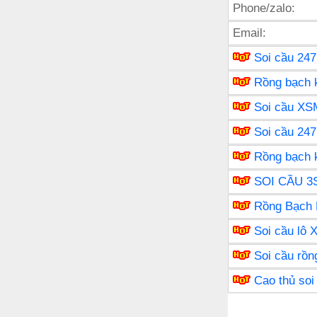
Phone/zalo:
Email:
Soi cầu 247
Rồng bạch k
Soi cầu XSM
Soi cầu 247
Rồng bạch k
SOI CẦU 3
Rồng Bạch 
Soi cầu lô 
Soi cầu rồ
Cao thủ soi