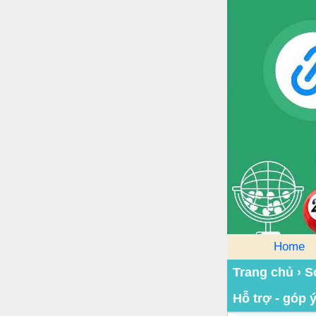
Home
Trang chủ
›
S
Hỗ trợ - góp 