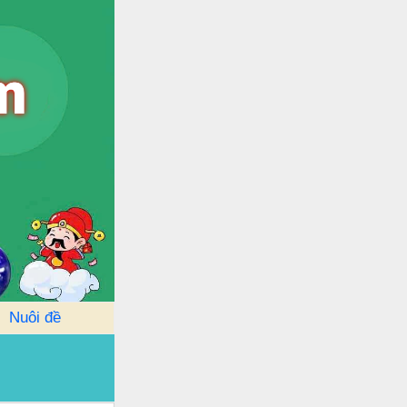
Nuôi đề