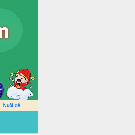
Nuôi đề