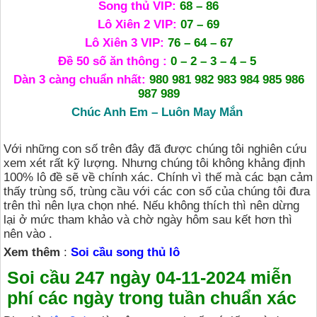
Song thủ VIP:
68 – 86
Lô Xiên 2 VIP:
07 – 69
Lô Xiên 3 VIP:
76 – 64 – 67
Đề 50 số ăn thông :
0 – 2 – 3 – 4 – 5
Dàn 3 càng chuẩn nhất:
980 981 982 983 984 985 986
987 989
Chúc Anh Em – Luôn May Mắn
Với những con số trên đây đã được chúng tôi nghiên cứu
xem xét rất kỹ lượng. Nhưng chúng tôi không khảng định
100% lô đề sẽ về chính xác. Chính vì thế mà các bạn cảm
thấy trùng số, trùng cầu với các con số của chúng tôi đưa
trên thì nên lựa chọn nhé. Nếu không thích thì nên dừng
lại ở mức tham khảo và chờ ngày hôm sau kết hơn thì
nên vào .
Xem thêm
:
Soi cầu song thủ lô
Soi cầu 247 ngày 04-11-2024 miễn
phí các ngày trong tuần chuẩn xác