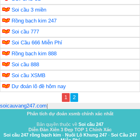
Soi cầu 3 miền
Rồng bạch kim 247
Soi cầu 777
Soi Cầu 666 Miễn Phí
Rồng bạch kim 888
Soi cầu 888
Soi cầu XSMB
Dự đoán lô đề hôm nay
1
2
soicauvang247.com
|
Phân tích dự đoán xsmb chính xác nhất
Bản quyền thuộc về
Soi cầu 247
Diễn Đàn Xiên 3 Đẹp TOP 1 Chính Xác
Soi cầu 247 rồng bạch kim
-
Nuôi Lô Khung 247
-
Soi Cầu 247