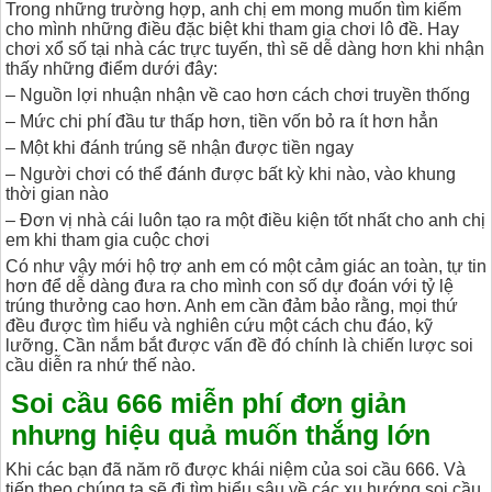
Trong những trường hợp, anh chị em mong muốn tìm kiếm
cho mình những điều đặc biệt khi tham gia chơi lô đề. Hay
chơi xổ số tại nhà các trực tuyến, thì sẽ dễ dàng hơn khi nhận
thấy những điểm dưới đây:
– Nguồn lợi nhuận nhận về cao hơn cách chơi truyền thống
– Mức chi phí đầu tư thấp hơn, tiền vốn bỏ ra ít hơn hẳn
– Một khi đánh trúng sẽ nhận được tiền ngay
– Người chơi có thể đánh được bất kỳ khi nào, vào khung
thời gian nào
– Đơn vị nhà cái luôn tạo ra một điều kiện tốt nhất cho anh chị
em khi tham gia cuộc chơi
Có như vậy mới hộ trợ anh em có một cảm giác an toàn, tự tin
hơn để dễ dàng đưa ra cho mình con số dự đoán với tỷ lệ
trúng thưởng cao hơn. Anh em cần đảm bảo rằng, mọi thứ
đều được tìm hiểu và nghiên cứu một cách chu đáo, kỹ
lưỡng. Cần nắm bắt được vấn đề đó chính là chiến lược soi
cầu diễn ra nhứ thế nào.
Soi cầu 666 miễn phí đơn giản
nhưng hiệu quả muốn thắng lớn
Khi các bạn đã năm rõ được khái niệm của soi cầu 666. Và
tiếp theo chúng ta sẽ đi tìm hiểu sâu về các xu hướng soi cầu