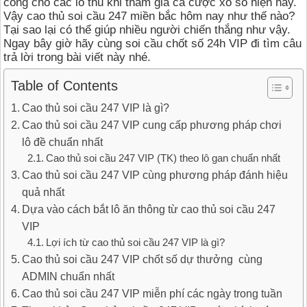
công cho các lô thủ khi tham gia cá cược xổ số hiện nay.
Vậy cao thủ soi cầu 247 miền bắc hôm nay như thế nào?
Tại sao lại có thể giúp nhiều người chiến thắng như vậy.
Ngay bây giờ hãy cùng soi cầu chốt số 24h VIP đi tìm câu
trả lời trong bài viết này nhé.
Table of Contents
Cao thủ soi cầu 247 VIP là gì?
Cao thủ soi cầu 247 VIP cung cấp phương pháp chơi
lô đề chuẩn nhất
Cao thủ soi cầu 247 VIP (TK) theo lô gan chuẩn nhất
Cao thủ soi cầu 247 VIP cùng phương pháp đánh hiệu
quả nhất
Dựa vào cách bắt lô ăn thông từ cao thủ soi cầu 247
VIP
Lợi ích từ cao thủ soi cầu 247 VIP là gì?
Cao thủ soi cầu 247 VIP chốt số dự thưởng cùng
ADMIN chuẩn nhất
Cao thủ soi cầu 247 VIP miễn phí các ngày trong tuần