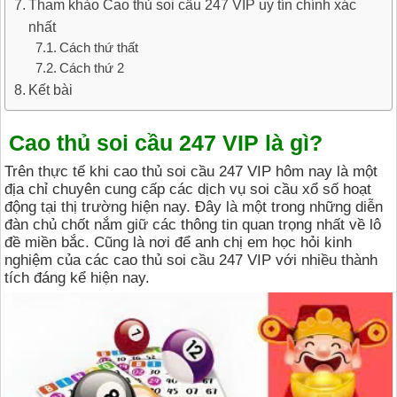
Tham khảo Cao thủ soi cầu 247 VIP uy tín chính xác
nhất
Cách thứ thất
Cách thứ 2
Kết bài
Cao thủ soi cầu 247 VIP là gì?
Trên thực tế khi cao thủ soi cầu 247 VIP hôm nay là một
địa chỉ chuyên cung cấp các dịch vụ soi cầu xổ số hoạt
động tại thị trường hiện nay. Đây là một trong những diễn
đàn chủ chốt nắm giữ các thông tin quan trọng nhất về lô
đề miền bắc. Cũng là nơi để anh chị em học hỏi kinh
nghiệm của các cao thủ soi cầu 247 VIP với nhiều thành
tích đáng kể hiện nay.