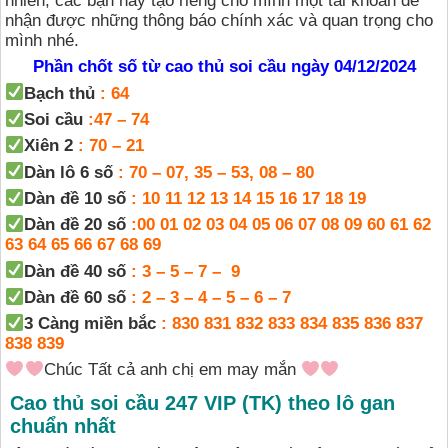
nhiên, các bạn hãy tạo riêng cho mình một tài khoản để
nhận được những thông báo chính xác và quan trọng cho
mình nhé.
Phần chốt số từ cao thủ soi cầu ngày 04/12/2024
Bạch thủ
: 64
Soi cầu
:47 – 74
Xiên 2
: 70 – 21
Dàn lô 6 số
: 70 – 07, 35 – 53, 08 – 80
Dàn đề 10 số
: 10 11 12 13 14 15 16 17 18 19
Dàn đề 20 số
:00 01 02 03 04 05 06 07 08 09 60 61 62
63 64 65 66 67 68 69
Dàn đề 40 số
: 3 – 5 – 7 – 9
Dàn đề 60 số
: 2 – 3 – 4 – 5 – 6 – 7
3 Càng miền bắc
: 830 831 832 833 834 835 836 837
838 839
Chúc Tất cả anh chị em may mắn
Cao thủ soi cầu 247 VIP (TK) theo lô gan
chuẩn nhất