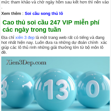
mức tham khảo và chờ ngày hôm sau kết hơn thì nên vào
.
Xem thêm
:
Soi cầu song thủ lô
Cao thủ soi cầu 247 VIP miễn phí
các ngày trong tuần
Địa chỉ
xiên 3 đẹp
là một trang web rất có tiếng và đang
hot nhất hiện nay. Luôn đưa ra những dự đoán chính xác
giúp các lô thủ rinh những giải thưởng lớn từ bộ môn lô
đề.