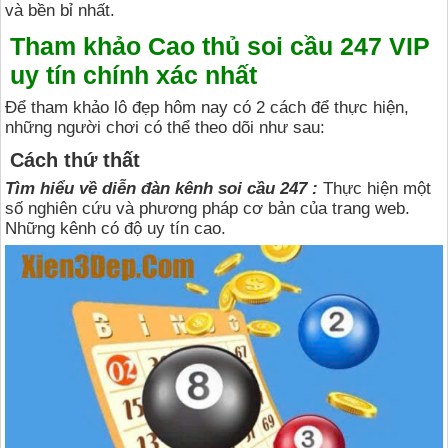
và bền bỉ nhất.
Tham khảo Cao thủ soi cầu 247 VIP
uy tín chính xác nhất
Để tham khảo lô đẹp hôm nay có 2 cách để thực hiện,
những người chơi có thể theo dõi như sau:
Cách thứ thất
Tìm hiểu về diễn đàn kênh soi cầu 247 :
Thực hiện một
số nghiên cứu và phương pháp cơ bản của trang web.
Những kênh có độ uy tín cao.