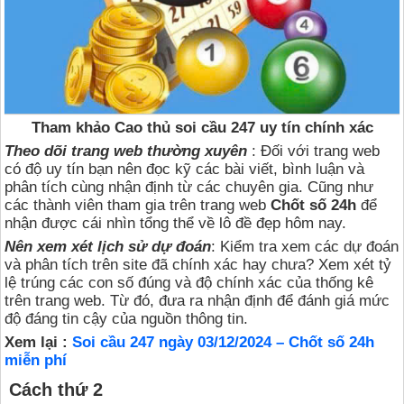
Tham khảo Cao thủ soi cầu 247 uy tín chính xác
Theo dõi trang web thường xuyên
: Đối với trang web
có độ uy tín bạn nên đọc kỹ các bài viết, bình luận và
phân tích cùng nhận định từ các chuyên gia. Cũng như
các thành viên tham gia trên trang web
Chốt số 24h
để
nhận được cái nhìn tổng thể về lô đề đẹp hôm nay.
Nên xem xét lịch sử dự đoán
: Kiểm tra xem các dự đoán
và phân tích trên site đã chính xác hay chưa? Xem xét tỷ
lệ trúng các con số đúng và độ chính xác của thống kê
trên trang web. Từ đó, đưa ra nhận định để đánh giá mức
độ đáng tin cậy của nguồn thông tin.
Xem lại :
Soi cầu 247 ngày 03/12/2024 – Chốt số 24h
miễn phí
Cách thứ 2