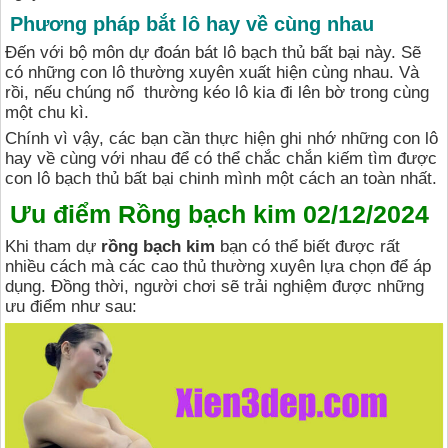
Phương pháp bắt lô hay về cùng nhau
Đến với bộ môn dự đoán bát lô bạch thủ bất bại này. Sẽ
có những con lô thường xuyên xuất hiện cùng nhau. Và
rồi, nếu chúng nổ thường kéo lô kia đi lên bờ trong cùng
một chu kì.
Chính vì vậy, các bạn cần thực hiện ghi nhớ những con lô
hay về cùng với nhau để có thể chắc chắn kiếm tìm được
con lô bạch thủ bất bại chinh mình một cách an toàn nhất.
Ưu điểm Rồng bạch kim 02/12/2024
Khi tham dự
rồng bạch kim
bạn có thể biết được rất
nhiều cách mà các cao thủ thường xuyên lựa chọn để áp
dụng. Đồng thời, người chơi sẽ trải nghiệm được những
ưu điểm như sau: