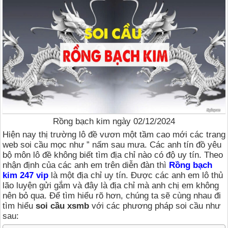
Rồng bạch kim ngày 02/12/2024
Hiện nay thị trường lô đề vươn một tầm cao mới các trang
web soi cầu mọc như ” nấm sau mưa. Các anh tín đồ yêu
bộ môn lô đề không biết tìm địa chỉ nào có độ uy tín. Theo
nhận định của các anh em trên diễn đàn thì
Rồng bạch
kim 247 vip
là một địa chỉ uy tín. Được các anh em lô thủ
lão luyện gửi gắm và đây là địa chỉ mà anh chị em không
nên bỏ qua. Để tìm hiểu rõ hơn, chúng ta sẽ cùng nhau đi
tìm hiểu
soi cầu xsmb
với các phương pháp soi cầu như
sau: