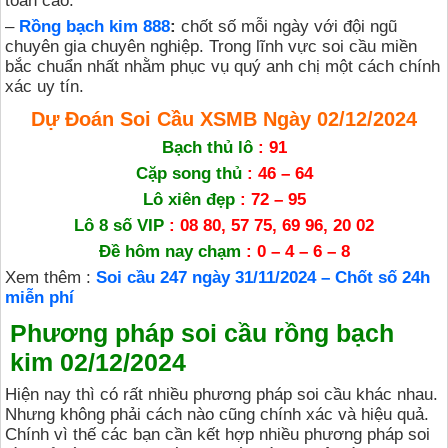
toàn cao.
–
Rồng bạch kim 888
:
chốt số mỗi ngày với đội ngũ
chuyên gia chuyên nghiệp. Trong lĩnh vực soi cầu miền
bắc chuẩn nhất nhằm phục vụ quý anh chị một cách chính
xác uy tín.
Dự Đoán Soi Cầu XSMB Ngày 02/12/2024
Bạch thủ lô
: 91
Cặp song thủ
: 46 – 64
Lô xiên đẹp
: 72 – 95
Lô 8 số VIP
: 08 80, 57 75, 69 96, 20 02
Đề hôm nay chạm
: 0 – 4 – 6 – 8
Xem thêm :
Soi cầu 247 ngày 31/11/2024 – Chốt số 24h
miễn phí
Phương pháp soi cầu rồng bạch
kim 02/12/2024
Hiện nay thì có rất nhiều phương pháp soi cầu khác nhau.
Nhưng không phải cách nào cũng chính xác và hiệu quả.
Chính vì thế các bạn cần kết hợp nhiều phương pháp soi