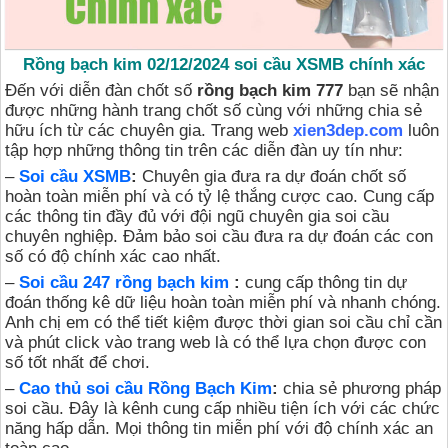
Rồng bạch kim 02/12/2024 soi cầu XSMB chính xác
Đến với diễn đàn chốt số
rồng bạch kim 777
bạn sẽ nhận
được những hành trang chốt số cùng với những chia sẻ
hữu ích từ các chuyên gia. Trang web
xien3dep.com
luôn
tập hợp những thông tin trên các diễn đàn uy tín như:
–
Soi cầu XSMB
:
Chuyên gia đưa ra dự đoán chốt số
hoàn toàn miễn phí và có tỷ lệ thắng cược cao. Cung cấp
các thông tin đầy đủ với đội ngũ chuyên gia soi cầu
chuyên nghiệp. Đảm bảo soi cầu đưa ra dự đoán các con
số có độ chính xác cao nhất.
–
Soi cầu 247 rồng bạch kim
:
cung cấp thông tin dự
đoán thống kê dữ liệu hoàn toàn miễn phí và nhanh chóng.
Anh chị em có thể tiết kiệm được thời gian soi cầu chỉ cần
và phút click vào trang web là có thể lựa chọn được con
số tốt nhất để chơi.
–
Cao thủ soi cầu Rồng Bạch Kim
:
chia sẻ phương pháp
soi cầu. Đây là kênh cung cấp nhiều tiện ích với các chức
năng hấp dẫn. Mọi thông tin miễn phí với độ chính xác an