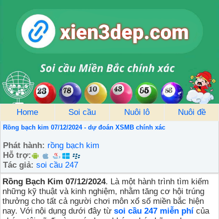
Home
Soi cầu
Nuôi lô
Nuôi đề
Rồng bạch kim 07/12/2024 - dự đoán XSMB chính xác
Phát hành:
rồng bạch kim
Hỗ trợ:
Tác giả:
soi cầu 247
Rồng Bạch Kim 07/12/2024
. Là một hành trình tìm kiếm
những kỹ thuật và kinh nghiệm, nhằm tăng cơ hội trúng
thưởng cho tất cả người chơi môn xổ số miền bắc hiện
nay. Với nội dụng dưới đây từ
soi cầu 247 miễn phí
của