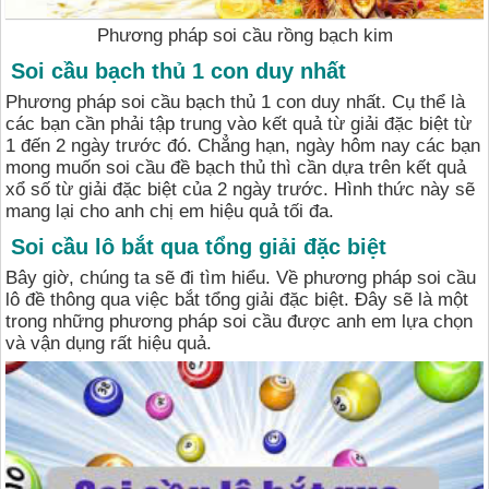
Phương pháp soi cầu rồng bạch kim
Soi cầu bạch thủ 1 con duy nhất
Phương pháp soi cầu bạch thủ 1 con duy nhất. Cụ thể là
các bạn cần phải tập trung vào kết quả từ giải đặc biệt từ
1 đến 2 ngày trước đó. Chẳng hạn, ngày hôm nay các bạn
mong muốn soi cầu đề bạch thủ thì cần dựa trên kết quả
xổ số từ giải đặc biệt của 2 ngày trước. Hình thức này sẽ
mang lại cho anh chị em hiệu quả tối đa.
Soi cầu lô bắt qua tổng giải đặc biệt
Bây giờ, chúng ta sẽ đi tìm hiểu. Về phương pháp soi cầu
lô đề thông qua việc bắt tổng giải đặc biệt. Đây sẽ là một
trong những phương pháp soi cầu được anh em lựa chọn
và vận dụng rất hiệu quả.