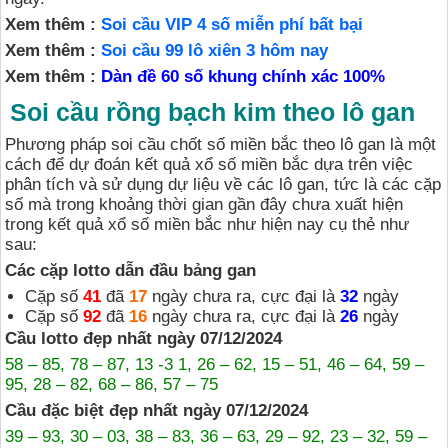
Xem thêm :
Soi cầu VIP 4 số miễn phí bất bại
Xem thêm :
Soi cầu 99 lô xiên 3 hôm nay
Xem thêm :
Dàn đề 60 số khung chính xác 100%
Soi cầu rồng bạch kim theo lô gan
Phương pháp soi cầu chốt số miền bắc theo lô gan là một
cách để dự đoán kết quả xổ số miền bắc dựa trên việc
phân tích và sử dụng dự liệu về các lô gan, tức là các cặp
số mà trong khoảng thời gian gần đây chưa xuất hiện
trong kết quả xổ số miền bắc như hiện nay cụ thẻ như
sau:
Các cặp lotto dẫn đầu bảng gan
Cặp số
41
đã
17
ngày chưa ra, cực đại là
32
ngày
Cặp số
92
đã
16
ngày chưa ra, cực đại là
26
ngày
Cầu lotto đẹp nhất ngày 07/12/2024
58 – 85, 78 – 87, 13 -3 1, 26 – 62, 15 – 51, 46 – 64, 59 –
95, 28 – 82, 68 – 86, 57 – 75
Cầu đặc biệt đẹp nhất ngày 07/12/2024
39 – 93, 30 – 03, 38 – 83, 36 – 63, 29 – 92, 23 – 32, 59 –