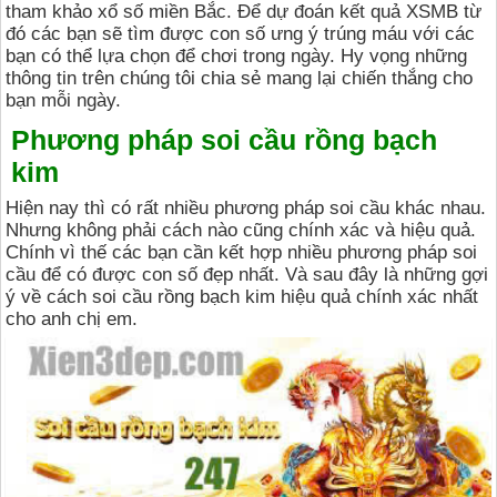
tham khảo xổ số miền Bắc. Để dự đoán kết quả XSMB từ
đó các bạn sẽ tìm được con số ưng ý trúng máu với các
bạn có thể lựa chọn để chơi trong ngày. Hy vọng những
thông tin trên chúng tôi chia sẻ mang lại chiến thắng cho
bạn mỗi ngày.
Phương pháp soi cầu rồng bạch
kim
Hiện nay thì có rất nhiều phương pháp soi cầu khác nhau.
Nhưng không phải cách nào cũng chính xác và hiệu quả.
Chính vì thế các bạn cần kết hợp nhiều phương pháp soi
cầu để có được con số đẹp nhất. Và sau đây là những gợi
ý về cách soi cầu rồng bạch kim hiệu quả chính xác nhất
cho anh chị em.