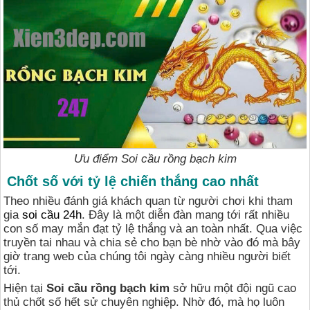
Ưu điểm Soi cầu rồng bạch kim
Chốt số với tỷ lệ chiến thắng cao nhất
Theo nhiều đánh giá khách quan từ người chơi khi tham
gia
soi cầu 24h
. Đây là một diễn đàn mang tới rất nhiều
con số may mắn đạt tỷ lệ thắng và an toàn nhất. Qua việc
truyền tai nhau và chia sẻ cho bạn bè nhờ vào đó mà bây
giờ trang web của chúng tôi ngày càng nhiều người biết
tới.
Hiện tại
Soi cầu
rồng bạch kim
sở hữu một đội ngũ cao
thủ chốt số hết sử chuyên nghiệp. Nhờ đó, mà họ luôn