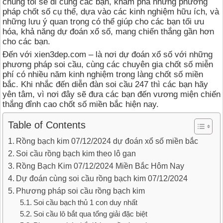
chúng tôi sẽ đi cùng các bạn, khám phá những phương
pháp chốt số cụ thể, dựa vào các kinh nghiệm hữu ích, và
những lưu ý quan trọng có thể giúp cho các bạn tối ưu
hóa, khả năng dự đoán xổ số, mang chiến thắng gần hơn
cho các bạn.
Đến với xien3dep.com – là nơi dự đoán xổ số với những
phương pháp soi cầu, cùng các chuyên gia chốt số miễn
phí có nhiều năm kinh nghiệm trong làng chốt số miền
bắc. Khi nhắc đến diễn đàn soi cầu 247 thì các bạn hãy
yên tâm, vì nơi đây sẽ đưa các bạn đến vương miện chiến
thắng đỉnh cao chốt số miền bắc hiện nay.
Table of Contents
Rồng bạch kim 07/12/2024 dự đoán xổ số miền bắc
Soi cầu rồng bạch kim theo lô gan
Rồng Bạch Kim 07/12/2024 Miền Bắc Hôm Nay
Dự đoán cùng soi cầu rồng bạch kim 07/12/2024
Phương pháp soi cầu rồng bạch kim
Soi cầu bạch thủ 1 con duy nhất
Soi cầu lô bắt qua tổng giải đặc biệt