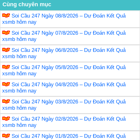
Cùng chuyên mục
Soi Cầu 247 Ngày 08/8/2026 – Dự Đoán Kết Quả
xsmb hôm nay
Soi Cầu 247 Ngày 07/8/2026 – Dự Đoán Kết Quả
xsmb hôm nay
Soi Cầu 247 Ngày 06/8/2026 – Dự Đoán Kết Quả
xsmb hôm nay
Soi Cầu 247 Ngày 05/8/2026 – Dự Đoán Kết Quả
xsmb hôm nay
Soi Cầu 247 Ngày 04/8/2026 – Dự Đoán Kết Quả
xsmb hôm nay
Soi Cầu 247 Ngày 03/8/2026 – Dự Đoán Kết Quả
xsmb hôm nay
Soi Cầu 247 Ngày 02/8/2026 – Dự Đoán Kết Quả
xsmb hôm nay
Soi Cầu 247 Ngày 01/8/2026 – Dự Đoán Kết Quả