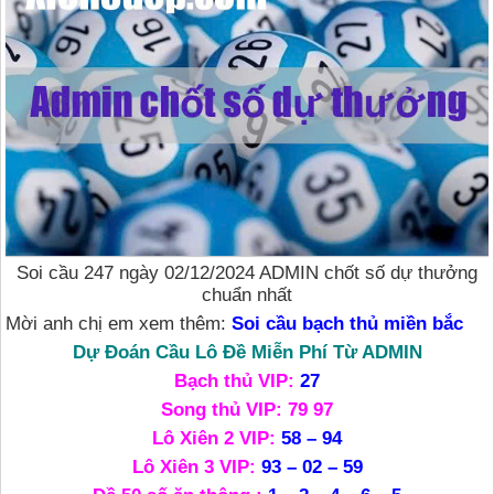
Soi cầu 247 ngày 02/12/2024 ADMIN chốt số dự thưởng
chuẩn nhất
Mời anh chị em xem thêm:
Soi cầu bạch thủ miền bắc
Dự Đoán Cầu Lô Đề Miễn Phí Từ ADMIN
Bạch thủ VIP:
27
Song thủ VIP: 79 97
Lô Xiên 2 VIP:
58 – 94
Lô Xiên 3 VIP:
93 – 02 – 59