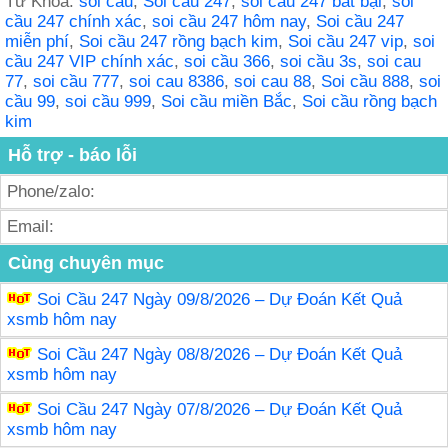
Từ Khóa:
soi cầu
,
Soi cầu 247
,
soi cầu 247 bất bại
,
soi
cầu 247 chính xác
,
soi cầu 247 hôm nay
,
Soi cầu 247
miễn phí
,
Soi cầu 247 rồng bạch kim
,
Soi cầu 247 vip
,
soi
cầu 247 VIP chính xác
,
soi cầu 366
,
soi cầu 3s
,
soi cau
77
,
soi cầu 777
,
soi cau 8386
,
soi cau 88
,
Soi cầu 888
,
soi
cầu 99
,
soi cầu 999
,
Soi cầu miền Bắc
,
Soi cầu rồng bạch
kim
Hỗ trợ - báo lỗi
Phone/zalo:
Email:
Cùng chuyên mục
Soi Cầu 247 Ngày 09/8/2026 – Dự Đoán Kết Quả
xsmb hôm nay
Soi Cầu 247 Ngày 08/8/2026 – Dự Đoán Kết Quả
xsmb hôm nay
Soi Cầu 247 Ngày 07/8/2026 – Dự Đoán Kết Quả
xsmb hôm nay