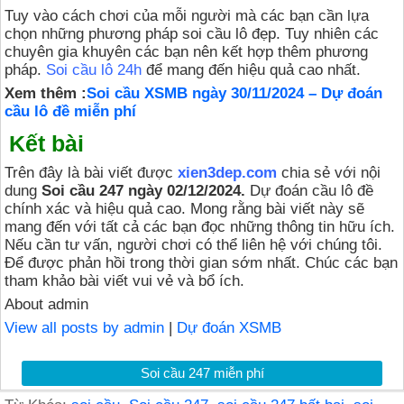
Tuy vào cách chơi của mỗi người mà các bạn cần lựa
chọn những phương pháp soi cầu lô đẹp. Tuy nhiên các
chuyên gia khuyên các bạn nên kết hợp thêm phương
pháp.
Soi cầu lô 24h
để mang đến hiệu quả cao nhất.
Xem thêm :
Soi cầu XSMB ngày 30/11/2024 – Dự đoán
cầu lô đề miễn phí
Kết bài
Trên đây là bài viết được
xien3dep.com
chia sẻ với nội
dung
Soi cầu 247 ngày 02/12/2024.
Dự đoán cầu lô đề
chính xác và hiệu quả cao. Mong rằng bài viết này sẽ
mang đến với tất cả các bạn đọc những thông tin hữu ích.
Nếu cần tư vấn, người chơi có thể liên hệ với chúng tôi.
Để được phản hồi trong thời gian sớm nhất. Chúc các bạn
tham khảo bài viết vui vẻ và bổ ích.
About admin
View all posts by admin
|
Dự đoán XSMB
Soi cầu 247 miễn phí