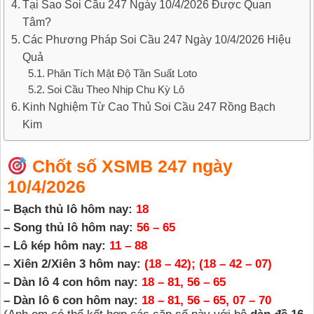
Tại Sao Soi Cầu 247 Ngày 10/4/2026 Được Quan
Tâm?
Các Phương Pháp Soi Cầu 247 Ngày 10/4/2026 Hiệu
Quả
Phân Tích Mật Độ Tần Suất Loto
Soi Cầu Theo Nhịp Chu Kỳ Lô
Kinh Nghiệm Từ Cao Thủ Soi Cầu 247 Rồng Bạch
Kim
Chốt số XSMB 247 ngày
10/4/2026
– Bạch thủ lô hôm nay:
18
– Song thủ lô hôm nay:
56 – 65
– Lô kép hôm nay:
11 – 88
– Xiên 2/Xiên 3 hôm nay:
(18 – 42); (18 – 42 – 07)
– Dàn lô 4 con hôm nay:
18 – 81, 56 – 65
– Dàn lô 6 con hôm nay:
18 – 81, 56 – 65, 07 – 70