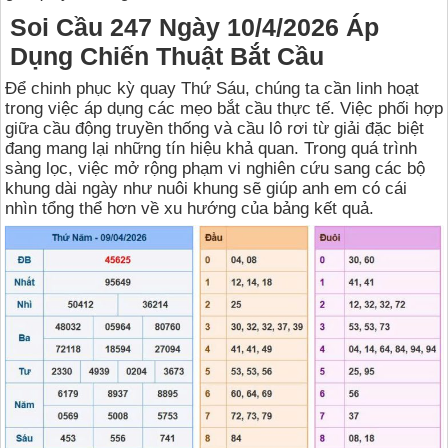
Soi Cầu 247 Ngày 10/4/2026 Áp
Dụng Chiến Thuật Bắt Cầu
Để chinh phục kỳ quay Thứ Sáu, chúng ta cần linh hoạt
trong việc áp dụng các mẹo bắt cầu thực tế. Việc phối hợp
giữa cầu động truyền thống và cầu lô rơi từ giải đặc biệt
đang mang lại những tín hiệu khả quan. Trong quá trình
sàng lọc, việc mở rộng phạm vi nghiên cứu sang các bộ
khung dài ngày như nuôi khung sẽ giúp anh em có cái
nhìn tổng thể hơn về xu hướng của bảng kết quả.