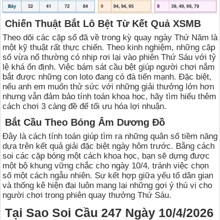
Chiến Thuật Bắt Lô Bệt Từ Kết Quả XSMB
Theo dõi các cặp số đã về trong kỳ quay ngày Thứ Năm là
một kỹ thuật rất thực chiến. Theo kinh nghiệm, những cặp
số vừa nổ thường có nhịp rơi lại vào phiên Thứ Sáu với tỷ
lệ khá ổn định. Việc bám sát cầu bệt giúp người chơi nắm
bắt được những con loto đang có đà tiến mạnh. Đặc biệt,
nếu anh em muốn thử sức với những giải thưởng lớn hơn
nhưng vẫn đảm bảo tính toán khoa học, hãy tìm hiểu thêm
cách chơi 3 càng đề để tối ưu hóa lợi nhuận.
Bắt Cầu Theo Bóng Âm Dương Đồ
Đây là cách tính toán giúp tìm ra những quân số tiềm năng
dựa trên kết quả giải đặc biệt ngày hôm trước. Bằng cách
soi các cặp bóng một cách khoa học, bạn sẽ dựng được
một bộ khung vững chắc cho ngày 10/4, tránh việc chọn
số một cách ngẫu nhiên. Sự kết hợp giữa yếu tố dân gian
và thống kê hiện đại luôn mang lại những gợi ý thú vị cho
người chơi trong phiên quay thưởng Thứ Sáu.
Tại Sao Soi Cầu 247 Ngày 10/4/2026