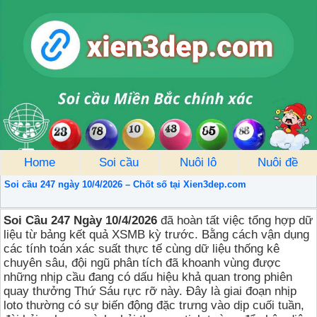
Home
Soi cầu
Nuôi lô
Nuôi đề
Soi cầu 247 ngày 10/4/2026 – Chốt số tại Xien3dep.com
Soi Cầu 247
Ngày 10/4/2026
đã hoàn tất việc tổng hợp dữ
liệu từ bảng kết quả XSMB kỳ trước. Bằng cách vận dụng
các tính toán xác suất thực tế cùng dữ liệu thống kê
chuyên sâu, đội ngũ phân tích đã khoanh vùng được
những nhịp cầu đang có dấu hiệu khả quan trong phiên
quay thưởng Thứ Sáu rực rỡ này. Đây là giai đoạn nhịp
loto thường có sự biến động đặc trưng vào dịp cuối tuần,