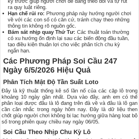
kỳ trước giúp người chơi dễ dàng theo dõi và tự rút
ra quy luật riêng.
Hạn chế rủi ro:
Phương pháp này hướng người chơi
về với các con số có căn cứ, tránh chạy theo những
thông tin không rõ nguồn gốc.
Bám sát nhịp quay Thứ Tư:
Các thuật toán thường
có xu hướng ổn định lại sau các biến động đầu tuần,
tạo điều kiện thuận lợi cho việc phân tích chu kỳ
ngắn hạn.
Các Phương Pháp Soi Cầu 247
Ngày 6/5/2026 Hiệu Quả
Phân Tích Mật Độ Tần Suất Loto
Đây là kỹ thuật thống kê số lần nổ của các cặp lô trong
khoảng 10 ngày gần nhất. Dựa vào đây, anh em có thể
phân loại được đâu là lô đang trên đà về và đâu là lô gan
cần cân nhắc trong ngày hôm nay. Đây là dữ liệu then
chốt giúp người chơi không bị lạc hướng giữa hàng loạt bộ
số trong phiên quay chiều nay ngày 06/05.
Soi Cầu Theo Nhịp Chu Kỳ Lô