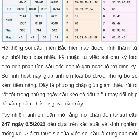
Hệ thống soi cầu miền Bắc hiện nay được hình thành từ
sự phối hợp của nhiều kỹ thuật: từ việc soi chu kỳ loto
cho đến phân tích sâu các con lô gan hoặc lô rơi định kỳ.
Sự linh hoạt này giúp anh em loại bỏ được những bộ số
kém tiềm năng. Đây là phương pháp giúp giảm thiểu rủi ro
rất tốt trong những ngày cầu kèo có dấu hiệu thay đổi nhịp
độ vào phiên Thứ Tư giữa tuần này.
Tuy nhiên, anh em cần nhớ rằng mọi phân tích từ
soi cầu
247 ngày 6/5/2026
đều dựa trên xác suất và kinh nghiệm
thống kê. Giá trị thực sự của việc soi cầu là cung cấp một