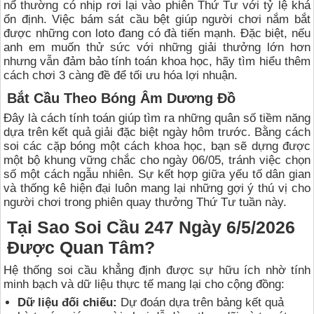
nổ thường có nhịp rơi lại vào phiên Thứ Tư với tỷ lệ khá
ổn định. Việc bám sát cầu bệt giúp người chơi nắm bắt
được những con loto đang có đà tiến mạnh. Đặc biệt, nếu
anh em muốn thử sức với những giải thưởng lớn hơn
nhưng vẫn đảm bảo tính toán khoa học, hãy tìm hiểu thêm
cách chơi 3 càng đề để tối ưu hóa lợi nhuận.
Bắt Cầu Theo Bóng Âm Dương Đồ
Đây là cách tính toán giúp tìm ra những quân số tiềm năng
dựa trên kết quả giải đặc biệt ngày hôm trước. Bằng cách
soi các cặp bóng một cách khoa học, bạn sẽ dựng được
một bộ khung vững chắc cho ngày 06/05, tránh việc chọn
số một cách ngẫu nhiên. Sự kết hợp giữa yếu tố dân gian
và thống kê hiện đại luôn mang lại những gợi ý thú vị cho
người chơi trong phiên quay thưởng Thứ Tư tuần này.
Tại Sao Soi Cầu 247 Ngày 6/5/2026
Được Quan Tâm?
Hệ thống soi cầu khẳng định được sự hữu ích nhờ tính
minh bạch và dữ liệu thực tế mang lại cho cộng đồng:
Dữ liệu đối chiếu:
Dự đoán dựa trên bảng kết quả