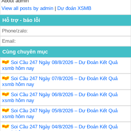
About admin
View all posts by admin
|
Dự đoán XSMB
Hỗ trợ - báo lỗi
Phone/zalo:
Email:
Cùng chuyên mục
Soi Cầu 247 Ngày 08/8/2026 – Dự Đoán Kết Quả
xsmb hôm nay
Soi Cầu 247 Ngày 07/8/2026 – Dự Đoán Kết Quả
xsmb hôm nay
Soi Cầu 247 Ngày 06/8/2026 – Dự Đoán Kết Quả
xsmb hôm nay
Soi Cầu 247 Ngày 05/8/2026 – Dự Đoán Kết Quả
xsmb hôm nay
Soi Cầu 247 Ngày 04/8/2026 – Dự Đoán Kết Quả