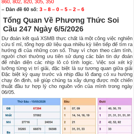
860, 802, 820, 305, 350
– Dàn đề 60 số:
3 – 8 – 0 – 5 – 2 – 6
Tổng Quan Về Phương Thức Soi
Cầu 247 Ngày 6/5/2026
Dự đoán kết quả XSMB thực chất là một công việc nghiên
cứu tỉ mỉ, tổng hợp dữ liệu qua nhiều kỳ liên tiếp để tìm ra
hướng đi của những con số. Thay vì chọn theo cảm tính,
người chơi thường ưu tiên sử dụng các bản tin dự đoán
để nhận diện các nhịp lô có tính logic. Việc soi xét kỹ
lưỡng từng vị trí giải, đặc biệt là sự tương quan giữa giải
Đặc biệt kỳ quay trước và nhịp đầu lô đang có xu hướng
chạy ổn định, sẽ giúp chúng ta xây dựng được một chiến
thuật đầu tư hợp lý cho nguồn vốn của mình trong ngày
06/05.