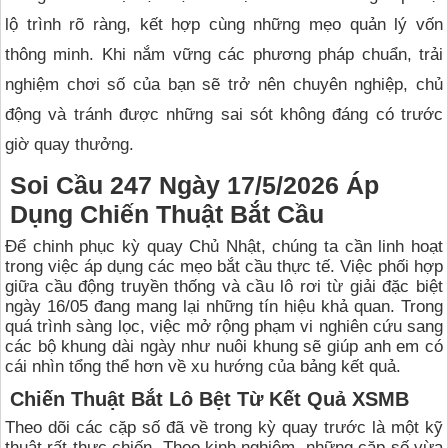
lộ trình rõ ràng, kết hợp cùng những mẹo quản lý vốn
thông minh. Khi nắm vững các phương pháp chuẩn, trải
nghiệm chơi số của bạn sẽ trở nên chuyên nghiệp, chủ
động và tránh được những sai sót không đáng có trước
giờ quay thưởng.
Soi Cầu 247 Ngày 17/5/2026 Áp
Dụng Chiến Thuật Bắt Cầu
Để chinh phục kỳ quay Chủ Nhật, chúng ta cần linh hoạt
trong việc áp dụng các mẹo bắt cầu thực tế. Việc phối hợp
giữa cầu động truyền thống và cầu lô rơi từ giải đặc biệt
ngày 16/05 đang mang lại những tín hiệu khả quan. Trong
quá trình sàng lọc, việc mở rộng phạm vi nghiên cứu sang
các bộ khung dài ngày như nuôi khung sẽ giúp anh em có
cái nhìn tổng thể hơn về xu hướng của bảng kết quả.
Chiến Thuật Bắt Lô Bệt Từ Kết Quả XSMB
Theo dõi các cặp số đã về trong kỳ quay trước là một kỹ
thuật rất thực chiến. Theo kinh nghiệm, những cặp số vừa