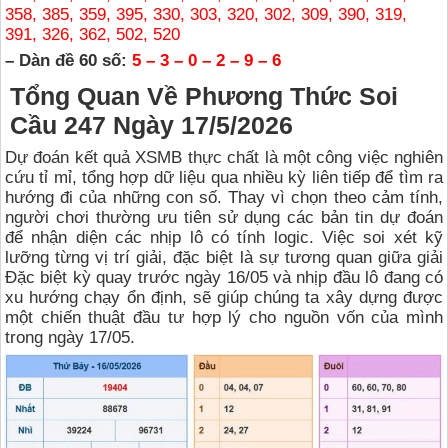
358, 385, 359, 395, 330, 303, 320, 302, 309, 390, 319,
391, 326, 362, 502, 520
– Dàn đề 60 số:
5 – 3 – 0 – 2 – 9 – 6
Tổng Quan Về Phương Thức Soi
Cầu 247 Ngày 17/5/2026
Dự đoán kết quả XSMB thực chất là một công việc nghiên
cứu tỉ mỉ, tổng hợp dữ liệu qua nhiều kỳ liên tiếp để tìm ra
hướng đi của những con số. Thay vì chọn theo cảm tính,
người chơi thường ưu tiên sử dụng các bản tin dự đoán
để nhận diện các nhịp lô có tính logic. Việc soi xét kỹ
lưỡng từng vị trí giải, đặc biệt là sự tương quan giữa giải
Đặc biệt kỳ quay trước ngày 16/05 và nhịp đầu lô đang có
xu hướng chạy ổn định, sẽ giúp chúng ta xây dựng được
một chiến thuật đầu tư hợp lý cho nguồn vốn của mình
trong ngày 17/05.