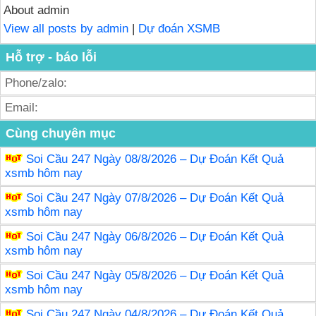
About admin
View all posts by admin
|
Dự đoán XSMB
Hỗ trợ - báo lỗi
Phone/zalo:
Email:
Cùng chuyên mục
Soi Cầu 247 Ngày 08/8/2026 – Dự Đoán Kết Quả
xsmb hôm nay
Soi Cầu 247 Ngày 07/8/2026 – Dự Đoán Kết Quả
xsmb hôm nay
Soi Cầu 247 Ngày 06/8/2026 – Dự Đoán Kết Quả
xsmb hôm nay
Soi Cầu 247 Ngày 05/8/2026 – Dự Đoán Kết Quả
xsmb hôm nay
Soi Cầu 247 Ngày 04/8/2026 – Dự Đoán Kết Quả