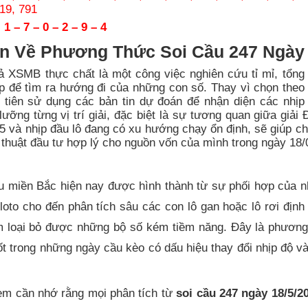
719, 791
:
1 – 7 – 0 – 2 – 9 – 4
n Về Phương Thức Soi Cầu 247 Ngày 
 XSMB thực chất là một công việc nghiên cứu tỉ mỉ, tổng
iếp để tìm ra hướng đi của những con số. Thay vì chọn theo
tiên sử dụng các bản tin dự đoán để nhận diện các nhịp l
lưỡng từng vị trí giải, đặc biệt là sự tương quan giữa giải
5 và nhịp đầu lô đang có xu hướng chạy ổn định, sẽ giúp c
thuật đầu tư hợp lý cho nguồn vốn của mình trong ngày 18/
u miền Bắc hiện nay được hình thành từ sự phối hợp của nh
 loto cho đến phân tích sâu các con lô gan hoặc lô rơi định 
m loại bỏ được những bộ số kém tiềm năng. Đây là phương
 tốt trong những ngày cầu kèo có dấu hiệu thay đổi nhịp độ 
em cần nhớ rằng mọi phân tích từ
soi cầu 247 ngày 18/5/2