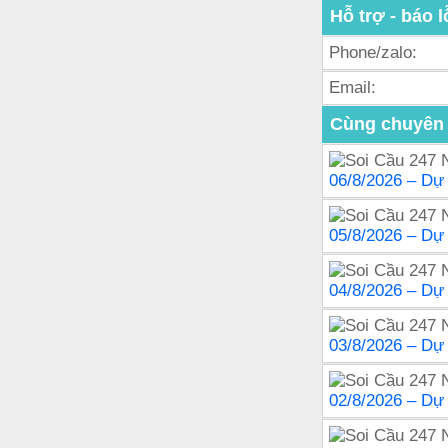
Hỗ trợ - báo l
Phone/zalo:
Email:
Cùng chuyên
06/8/2026 – Dự
05/8/2026 – Dự
04/8/2026 – Dự
03/8/2026 – Dự
02/8/2026 – Dự