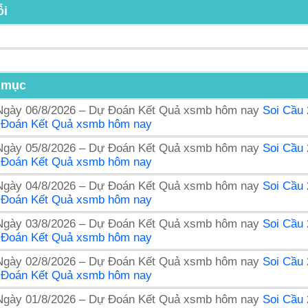
ỗi
 mục
Soi Cầu
 Đoán Kết Quả xsmb hôm nay
Soi Cầu
 Đoán Kết Quả xsmb hôm nay
Soi Cầu
 Đoán Kết Quả xsmb hôm nay
Soi Cầu
 Đoán Kết Quả xsmb hôm nay
Soi Cầu
 Đoán Kết Quả xsmb hôm nay
Soi Cầu