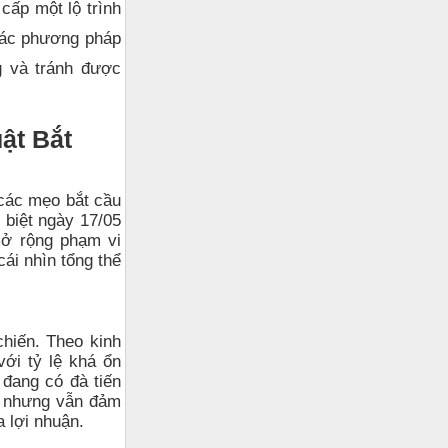
cấp một lộ trình
các phương pháp
g và tránh được
ật Bắt
 các mẹo bắt cầu
 biệt ngày 17/05
mở rộng phạm vi
ái nhìn tổng thể
chiến. Theo kinh
ới tỷ lệ khá ổn
 đang có đà tiến
n nhưng vẫn đảm
a lợi nhuận.