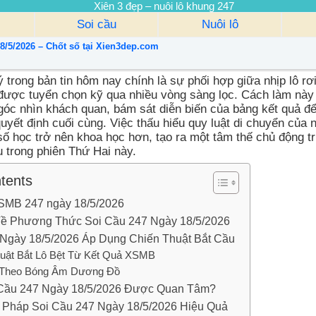
Soi cầu
Nuôi lô
8/5/2026 – Chốt số tại Xien3dep.com
 trong bản tin hôm nay chính là sự phối hợp giữa nhịp lô rơ
ược tuyển chọn kỹ qua nhiều vòng sàng lọc. Cách làm này 
óc nhìn khách quan, bám sát diễn biến của bảng kết quả để 
quyết định cuối cùng. Việc thấu hiểu quy luật di chuyển của
 số học trở nên khoa học hơn, tạo ra một tâm thế chủ động t
u trong phiên Thứ Hai này.
ntents
XSMB 247 ngày 18/5/2026
ề Phương Thức Soi Cầu 247 Ngày 18/5/2026
 Ngày 18/5/2026 Áp Dụng Chiến Thuật Bắt Cầu
uật Bắt Lô Bệt Từ Kết Quả XSMB
 Theo Bóng Âm Dương Đồ
 Cầu 247 Ngày 18/5/2026 Được Quan Tâm?
Pháp Soi Cầu 247 Ngày 18/5/2026 Hiệu Quả