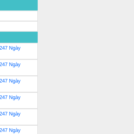
 247 Ngày
 247 Ngày
 247 Ngày
 247 Ngày
 247 Ngày
 247 Ngày