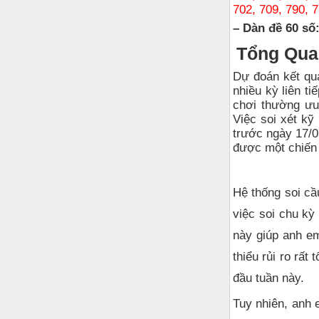
702, 709, 790, 
– Dàn đề 60 số
Tổng Qua
Dự đoán kết quả
nhiều kỳ liên t
chơi thường ưu 
Việc soi xét kỹ 
trước ngày 17/0
được một chiến 
Hệ thống soi cầ
việc soi chu kỳ
này giúp anh e
thiểu rủi ro rất
đầu tuần này.
Tuy nhiên, anh 