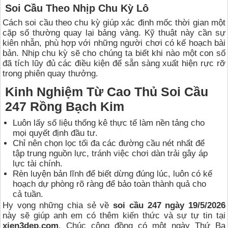
Soi Cầu Theo Nhịp Chu Kỳ Lô
Cách soi cầu theo chu kỳ giúp xác định mốc thời gian một
cặp số thường quay lại bảng vàng. Kỹ thuật này cần sự
kiên nhẫn, phù hợp với những người chơi có kế hoạch bài
bản. Nhịp chu kỳ sẽ cho chúng ta biết khi nào một con số
đã tích lũy đủ các điều kiện để sẵn sàng xuất hiện rực rỡ
trong phiên quay thưởng.
Kinh Nghiệm Từ Cao Thủ Soi Cầu
247 Rồng Bạch Kim
Luôn lấy số liệu thống kê thực tế làm nền tảng cho
mọi quyết định đầu tư.
Chỉ nên chọn lọc tối đa các đường cầu nét nhất để
tập trung nguồn lực, tránh việc chơi dàn trải gây áp
lực tài chính.
Rèn luyện bản lĩnh để biết dừng đúng lúc, luôn có kế
hoạch dự phòng rõ ràng để bảo toàn thành quả cho
cả tuần.
Hy vọng những chia sẻ về
soi cầu 247 ngày 19/5/2026
này sẽ giúp anh em có thêm kiến thức và sự tự tin tại
xien3dep.com
. Chúc cộng đồng có một ngày Thứ Ba