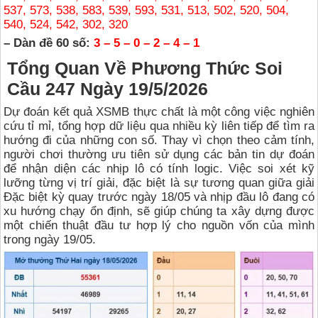
537, 573, 538, 583, 539, 593, 531, 513, 502, 520, 504,
540, 524, 542, 302, 320
– Dàn đề 60 số:
3 – 5 – 0 – 2 – 4 – 1
Tổng Quan Về Phương Thức Soi
Cầu 247 Ngày 19/5/2026
Dự đoán kết quả XSMB thực chất là một công việc nghiên
cứu tỉ mỉ, tổng hợp dữ liệu qua nhiều kỳ liên tiếp để tìm ra
hướng đi của những con số. Thay vì chọn theo cảm tính,
người chơi thường ưu tiên sử dụng các bản tin dự đoán
để nhận diện các nhịp lô có tính logic. Việc soi xét kỹ
lưỡng từng vị trí giải, đặc biệt là sự tương quan giữa giải
Đặc biệt kỳ quay trước ngày 18/05 và nhịp đầu lô đang có
xu hướng chạy ổn định, sẽ giúp chúng ta xây dựng được
một chiến thuật đầu tư hợp lý cho nguồn vốn của mình
trong ngày 19/05.