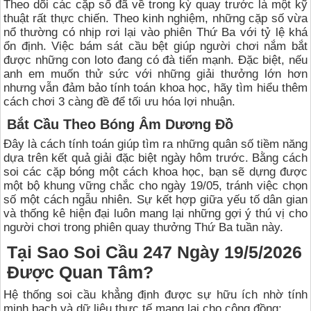
Theo dõi các cặp số đã về trong kỳ quay trước là một kỹ
thuật rất thực chiến. Theo kinh nghiệm, những cặp số vừa
nổ thường có nhịp rơi lại vào phiên Thứ Ba với tỷ lệ khá
ổn định. Việc bám sát cầu bệt giúp người chơi nắm bắt
được những con loto đang có đà tiến mạnh. Đặc biệt, nếu
anh em muốn thử sức với những giải thưởng lớn hơn
nhưng vẫn đảm bảo tính toán khoa học, hãy tìm hiểu thêm
cách chơi 3 càng đề để tối ưu hóa lợi nhuận.
Bắt Cầu Theo Bóng Âm Dương Đồ
Đây là cách tính toán giúp tìm ra những quân số tiềm năng
dựa trên kết quả giải đặc biệt ngày hôm trước. Bằng cách
soi các cặp bóng một cách khoa học, bạn sẽ dựng được
một bộ khung vững chắc cho ngày 19/05, tránh việc chọn
số một cách ngẫu nhiên. Sự kết hợp giữa yếu tố dân gian
và thống kê hiện đại luôn mang lại những gợi ý thú vị cho
người chơi trong phiên quay thưởng Thứ Ba tuần này.
Tại Sao Soi Cầu 247 Ngày 19/5/2026
Được Quan Tâm?
Hệ thống soi cầu khẳng định được sự hữu ích nhờ tính
minh bạch và dữ liệu thực tế mang lại cho cộng đồng: