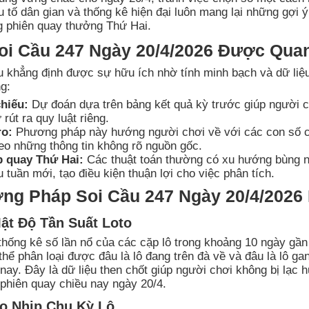
 tố dân gian và thống kê hiện đại luôn mang lại những gợi ý
g phiên quay thưởng Thứ Hai.
Soi Cầu 247 Ngày 20/4/2026 Được Qu
u khẳng định được sự hữu ích nhờ tính minh bạch và dữ liệ
g:
chiếu:
Dự đoán dựa trên bảng kết quả kỳ trước giúp người 
 rút ra quy luật riêng.
ro:
Phương pháp này hướng người chơi về với các con số c
eo những thông tin không rõ nguồn gốc.
p quay Thứ Hai:
Các thuật toán thường có xu hướng bùng n
 tuần mới, tạo điều kiện thuận lợi cho việc phân tích.
ng Pháp Soi Cầu 247 Ngày 20/4/2026
ật Độ Tần Suất Loto
 thống kê số lần nổ của các cặp lô trong khoảng 10 ngày gầ
thể phân loại được đâu là lô đang trên đà về và đâu là lô g
nay. Đây là dữ liệu then chốt giúp người chơi không bị lạc
 phiên quay chiều nay ngày 20/4.
o Nhịp Chu Kỳ Lô