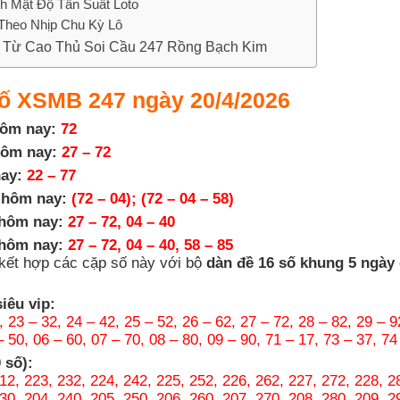
h Mật Độ Tần Suất Loto
Theo Nhịp Chu Kỳ Lô
 Từ Cao Thủ Soi Cầu 247 Rồng Bạch Kim
ố XSMB 247 ngày 20/4/2026
hôm nay:
72
hôm nay:
27 – 72
nay:
22 – 77
3 hôm nay:
(72 – 04); (72 – 04 – 58)
 hôm nay:
27 – 72, 04 – 40
 hôm nay:
27 – 72, 04 – 40, 58 – 85
kết hợp các cặp số này với bộ
dàn đề 16 số khung 5 ngày
iêu vip:
, 23 – 32, 24 – 42, 25 – 52, 26 – 62, 27 – 72, 28 – 82, 29 – 9
– 50, 06 – 60, 07 – 70, 08 – 80, 09 – 90, 71 – 17, 73 – 37, 74
 số):
12, 223, 232, 224, 242, 225, 252, 226, 262, 227, 272, 228, 2
30, 204, 240, 205, 250, 206, 260, 207, 270, 208, 280, 209, 2