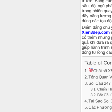
trước. Bằng các
sâu, đội ngũ ph
trong phiên qua
đầy năng lượng 
đúng các tọa độ 
Điểm đáng chú ý
Xien3dep.com
đ
có thêm những g
quả khi đưa ra 
giúp hành trình
động từ lồng cầ
Table of Co
Chốt số X
Tổng Quan V
Soi Cầu 247
Chiến Th
Bắt Cầu
Tại Sao Soi
Các Phương 