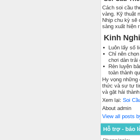
Cách soi cầu th
vàng. Kỹ thuật 
Nhịp chu kỳ sẽ c
sàng xuất hiện 
Kinh Ngh
Luôn lấy số l
Chỉ nên chọn 
chơi dàn trải 
Rèn luyện bản
toàn thành qu
Hy vọng những 
thức và sự tự ti
và gặt hái thành
Xem lại:
Soi Cầ
About admin
View all posts 
Hỗ trợ - báo l