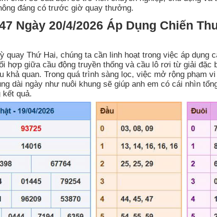
hông đáng có trước giờ quay thưởng.
47 Ngày 20/4/2026 Áp Dụng Chiến Thu
ỳ quay Thứ Hai, chúng ta cần linh hoạt trong việc áp dụng 
ối hợp giữa cầu động truyền thống và cầu lô rơi từ giải đặc
iệu khả quan. Trong quá trình sàng lọc, việc mở rộng phạm v
ng dài ngày như nuôi khung sẽ giúp anh em có cái nhìn tổn
 kết quả.