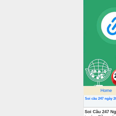
Home
Soi cầu 247 ngày 2
Soi Cầu 247
Ng