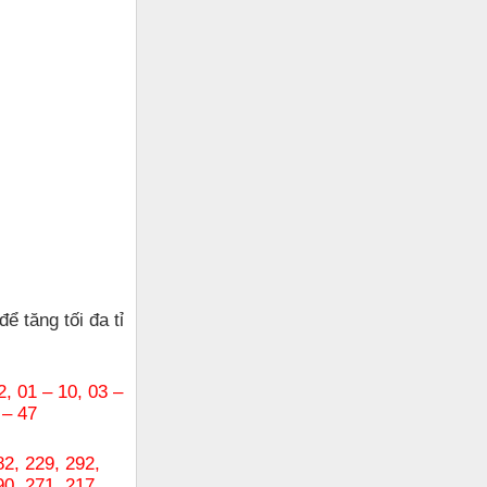
để tăng tối đa tỉ
2, 01 – 10, 03 –
 – 47
82, 229, 292,
90, 271, 217,