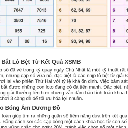
 Bắt Lô Bệt Từ Kết Quả XSMB
p số đã về trong kỳ quay ngày Chủ Nhật là một kỹ thuật rất 
, những cặp số vừa nổ, đặc biệt là các nhịp lô bệt từ giải Đ
ơi lại vào phiên Thứ Hai với tỷ lệ khá ổn định. Việc bám sát
bắt được những con loto đang có đà tiến mạnh. Đặc biệt, 
ng giải thưởng lớn hơn nhưng vẫn đảm bảo tính toán khoa h
chơi 3 càng đề để tối ưu hóa lợi nhuận.
eo Bóng Âm Dương Đồ
 toán giúp tìm ra những quân số tiềm năng dựa trên kết quả 
 Bằng cách soi các cặp bóng một cách khoa học từ con số
ng vững chắc cho ngày 20/4, tránh việc chọn số một cách 