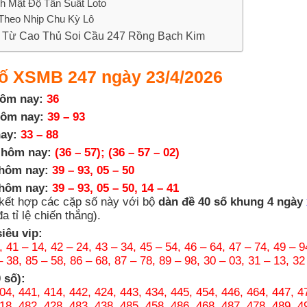
h Mật Độ Tần Suất Loto
Theo Nhịp Chu Kỳ Lô
 Từ Cao Thủ Soi Cầu 247 Rồng Bạch Kim
ố XSMB 247 ngày 23/4/2026
hôm nay:
36
hôm nay:
39 – 93
nay:
33 – 88
3 hôm nay:
(36 – 57); (36 – 57 – 02)
 hôm nay:
39 – 93, 05 – 50
 hôm nay:
39 – 93, 05 – 50, 14 – 41
kết hợp các cặp số này với bộ
dàn đề 40 số khung 4 ngày
đa tỉ lệ chiến thắng).
iêu vip:
, 41 – 14, 42 – 24, 43 – 34, 45 – 54, 46 – 64, 47 – 74, 49 – 9
– 38, 85 – 58, 86 – 68, 87 – 78, 89 – 98, 30 – 03, 31 – 13, 32
 số):
04, 441, 414, 442, 424, 443, 434, 445, 454, 446, 464, 447, 4
18, 482, 428, 483, 438, 485, 458, 486, 468, 487, 478, 489, 4