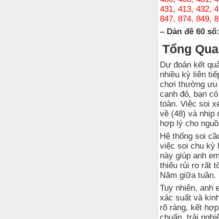
431, 413, 432, 4
847, 874, 849, 
– Dàn đề 60 số
Tổng Qua
Dự đoán kết quả
nhiều kỳ liên t
chơi thường ưu 
cạnh đó, bạn có
toàn. Việc soi x
về (48) và nhịp
hợp lý cho nguồ
Hệ thống soi cầ
việc soi chu kỳ 
này giúp anh em
thiểu rủi ro rất
Năm giữa tuần.
Tuy nhiên, anh 
xác suất và kinh
rõ ràng, kết h
chuẩn, trải ngh