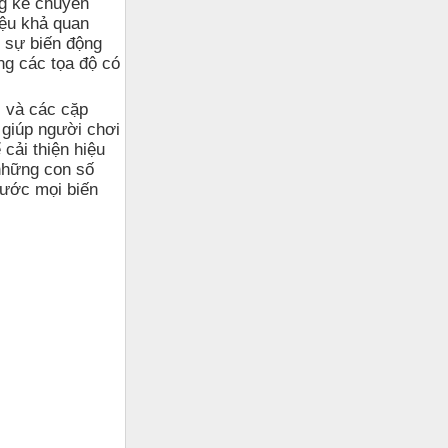
ng kê chuyên
iệu khả quan
ó sự biến động
ng các tọa độ có
i và các cặp
giúp người chơi
cải thiện hiệu
 những con số
rước mọi biến