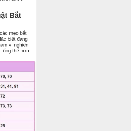
ật Bắt
 các mẹo bắt
đặc biệt đang
hạm vi nghiên
 tổng thể hơn