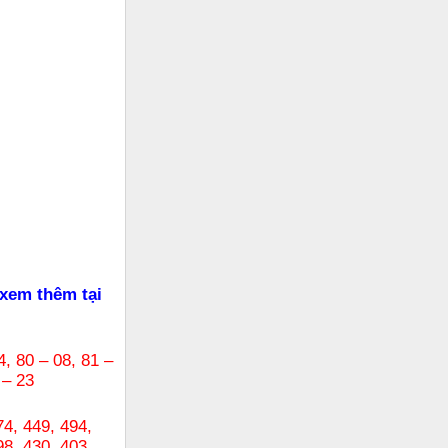
xem thêm tại
4, 80 – 08, 81 –
 – 23
74, 449, 494,
98, 430, 403,