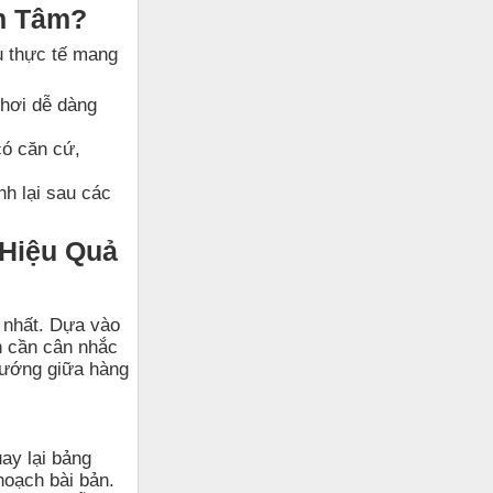
an Tâm?
u thực tế mang
chơi dễ dàng
ó căn cứ,
h lại sau các
 Hiệu Quả
n nhất. Dựa vào
an cần cân nhắc
 hướng giữa hàng
ay lại bảng
hoạch bài bản.