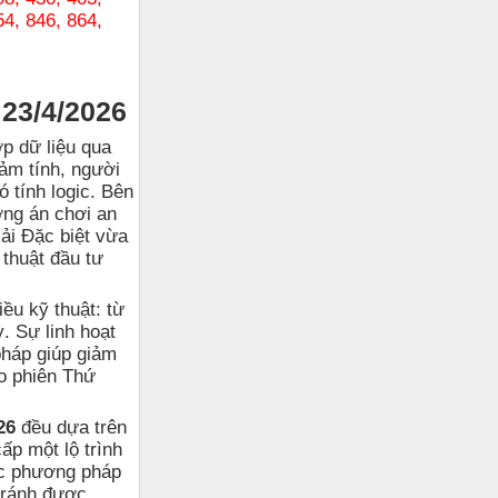
54, 846, 864,
23/4/2026
p dữ liệu qua
cảm tính, người
 tính logic. Bên
ơng án chơi an
iải Đặc biệt vừa
thuật đầu tư
ều kỹ thuật: từ
ỳ. Sự linh hoạt
pháp giúp giảm
ào phiên Thứ
26
đều dựa trên
ấp một lộ trình
ác phương pháp
 tránh được