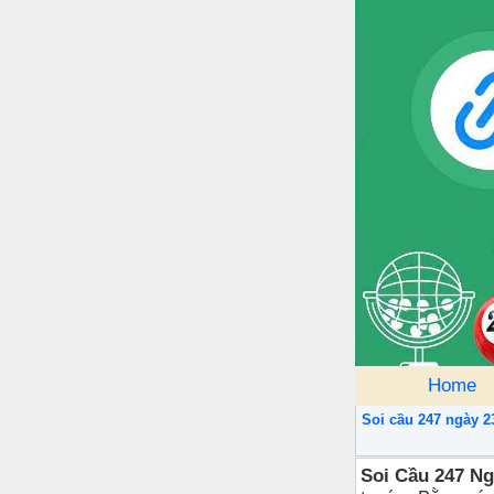
Home
Soi cầu 247 ngày 2
Soi Cầu 247
Ng