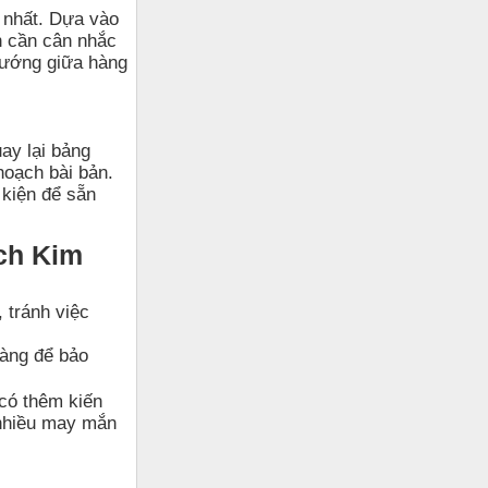
n nhất. Dựa vào
an cần cân nhắc
 hướng giữa hàng
ay lại bảng
hoạch bài bản.
 kiện để sẵn
ch Kim
 tránh việc
ràng để bảo
có thêm kiến
nhiều may mắn