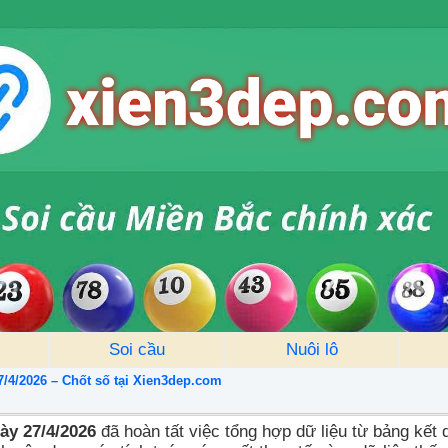
Soi cầu
Nuôi lô
7/4/2026 – Chốt số tại Xien3dep.com
ày 27/4/2026
đã hoàn tất việc tổng hợp dữ liệu từ bảng kế