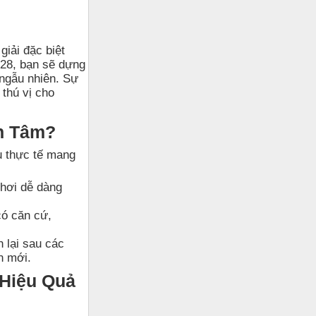
giải đặc biệt
 28, bạn sẽ dựng
ngẫu nhiên. Sự
 thú vị cho
an Tâm?
u thực tế mang
chơi dễ dàng
ó căn cứ,
 lại sau các
n mới.
 Hiệu Quả