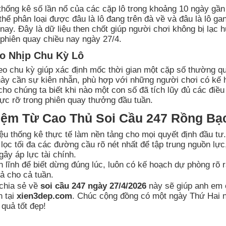
 thống kê số lần nổ của các cặp lô trong khoảng 10 ngày gầ
thể phân loại được đâu là lô đang trên đà về và đâu là lô g
nay. Đây là dữ liệu then chốt giúp người chơi không bị lạc
 phiên quay chiều nay ngày 27/4.
o Nhịp Chu Kỳ Lô
eo chu kỳ giúp xác định mốc thời gian một cặp số thường qu
này cần sự kiên nhẫn, phù hợp với những người chơi có kế 
ho chúng ta biết khi nào một con số đã tích lũy đủ các điều
rực rỡ trong phiên quay thưởng đầu tuần.
iệm Từ Cao Thủ Soi Cầu 247 Rồng Bạ
iệu thống kê thực tế làm nền tảng cho mọi quyết định đầu tư.
lọc tối đa các đường cầu rõ nét nhất để tập trung nguồn lực,
gây áp lực tài chính.
 lĩnh để biết dừng đúng lúc, luôn có kế hoạch dự phòng rõ 
ả cho cả tuần.
chia sẻ về
soi cầu 247 ngày 27/4/2026
này sẽ giúp anh em 
n tại
xien3dep.com
. Chúc cộng đồng có một ngày Thứ Hai 
 quả tốt đẹp!