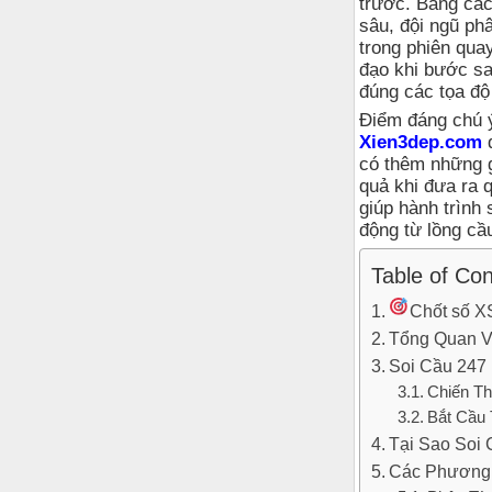
trước. Bằng các
sâu, đội ngũ ph
trong phiên qua
đạo khi bước sa
đúng các tọa độ 
Điểm đáng chú ý
Xien3dep.com
đ
có thêm những g
quả khi đưa ra 
giúp hành trình
động từ lồng cầ
Table of Co
Chốt số X
Tổng Quan V
Soi Cầu 247
Chiến Th
Bắt Cầu
Tại Sao Soi
Các Phương 