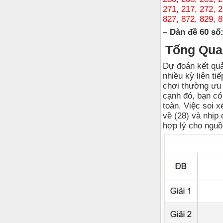
271, 217, 272, 2
827, 872, 829, 
– Dàn đề 60 số
Tổng Qua
Dự đoán kết quả
nhiều kỳ liên t
chơi thường ưu 
cạnh đó, bạn có
toàn. Việc soi x
về (28) và nhịp
hợp lý cho nguồ