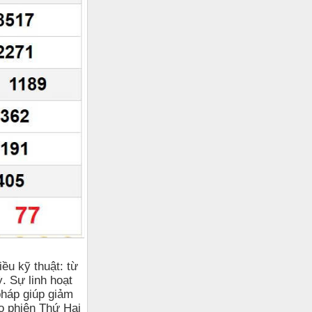
ều kỹ thuật: từ
ỳ. Sự linh hoạt
pháp giúp giảm
ào phiên Thứ Hai