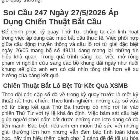
Soi Cầu 247 Ngày 27/5/2026 Áp
Dụng Chiến Thuật Bắt Cầu
Để chinh phục kỳ quay Thứ Tư, chúng ta cần linh hoạt
trong việc áp dụng các mẹo bắt cầu thực tế. Việc phối hợp
giữa cầu động truyền thống và cầu lô rơi từ giải đặc biệt
ngày 26/05 mang bộ số 49111 đang mang lại những tín
hiệu khả quan. Trong quá trình sàng lọc, việc mở rộng
phạm vi nghiên cứu sang các bộ khung dài ngày như nuôi
khung sẽ giúp anh em có cái nhìn tổng thể hơn về xu
hướng của bảng kết quả.
Chiến Thuật Bắt Lô Bệt Từ Kết Quả XSMB
Theo dõi các cặp số đã về trong kỳ quay trước là một kỹ
thuật rất thực chiến. Theo kinh nghiệm, những cặp số vừa
nổ từ bảng kết quả Thứ Ba thường có nhịp rơi lại vào
phiên Thứ Tư với tỷ lệ khá ổn định. Việc bám sát cầu bệt
giúp người chơi nắm bắt được những con loto đang có đà
tiến mạnh. Đặc biệt, nếu anh em muốn thử sức với những
giải thưởng lớn hơn nhưng vẫn đảm bảo tính toán khoa
học, hãy tìm hiểu thêm cách chơi 3 càng đề để tối ưu hóa