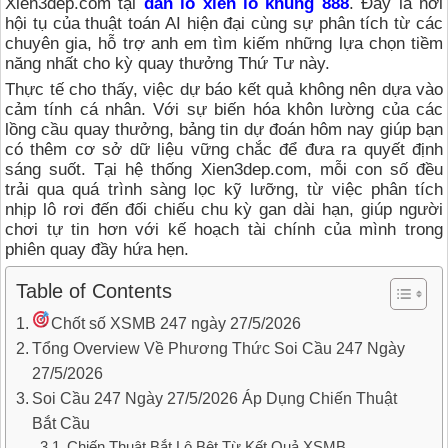
Xiên3dep.com tại
dàn lô xiên lo khung 888
. Đây là nơi
hội tụ của thuật toán AI hiện đại cùng sự phân tích từ các
chuyên gia, hỗ trợ anh em tìm kiếm những lựa chọn tiềm
năng nhất cho kỳ quay thưởng Thứ Tư này.
Thực tế cho thấy, việc dự báo kết quả không nên dựa vào
cảm tính cá nhân. Với sự biến hóa khôn lường của các
lồng cầu quay thưởng, bảng tin dự đoán hôm nay giúp bạn
có thêm cơ sở dữ liệu vững chắc để đưa ra quyết định
sáng suốt. Tại hệ thống Xien3dep.com, mỗi con số đều
trải qua quá trình sàng lọc kỹ lưỡng, từ việc phân tích
nhịp lô rơi đến đối chiếu chu kỳ gan dài hạn, giúp người
chơi tự tin hơn với kế hoạch tài chính của mình trong
phiên quay đầy hứa hẹn.
Table of Contents
Chốt số XSMB 247 ngày 27/5/2026
Tổng Overview Về Phương Thức Soi Cầu 247 Ngày
27/5/2026
Soi Cầu 247 Ngày 27/5/2026 Áp Dụng Chiến Thuật
Bắt Cầu
Chiến Thuật Bắt Lô Bệt Từ Kết Quả XSMB