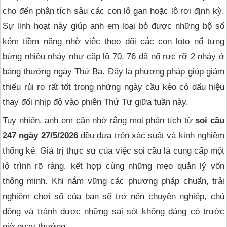
cho đến phân tích sâu các con lô gan hoặc lô rơi định kỳ.
Sự linh hoạt này giúp anh em loại bỏ được những bộ số
kém tiềm năng nhờ việc theo dõi các con loto nổ tưng
bừng nhiều nháy như cặp lô 70, 76 đã nổ rực rỡ 2 nháy ở
bảng thưởng ngày Thứ Ba. Đây là phương pháp giúp giảm
thiểu rủi ro rất tốt trong những ngày cầu kèo có dấu hiệu
thay đổi nhịp độ vào phiên Thứ Tư giữa tuần này.
Tuy nhiên, anh em cần nhớ rằng mọi phân tích từ
soi cầu
247 ngày 27/5/2026
đều dựa trên xác suất và kinh nghiệm
thống kê. Giá trị thực sự của việc soi cầu là cung cấp một
lộ trình rõ ràng, kết hợp cùng những mẹo quản lý vốn
thông minh. Khi nắm vững các phương pháp chuẩn, trải
nghiệm chơi số của bạn sẽ trở nên chuyên nghiệp, chủ
động và tránh được những sai sót không đáng có trước
giờ quay thưởng.