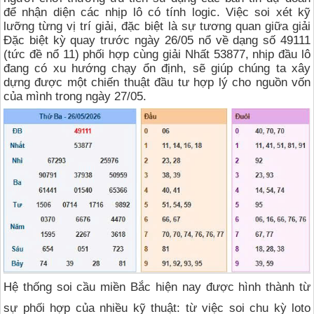
để nhận diện các nhịp lô có tính logic. Việc soi xét kỹ
lưỡng từng vị trí giải, đặc biệt là sự tương quan giữa giải
Đặc biệt kỳ quay trước ngày 26/05 nổ về dạng số 49111
(tức đề nổ 11) phối hợp cùng giải Nhất 53877, nhịp đầu lô
đang có xu hướng chạy ổn định, sẽ giúp chúng ta xây
dựng được một chiến thuật đầu tư hợp lý cho nguồn vốn
của mình trong ngày 27/05.
Hệ thống soi cầu miền Bắc hiện nay được hình thành từ
sự phối hợp của nhiều kỹ thuật: từ việc soi chu kỳ loto