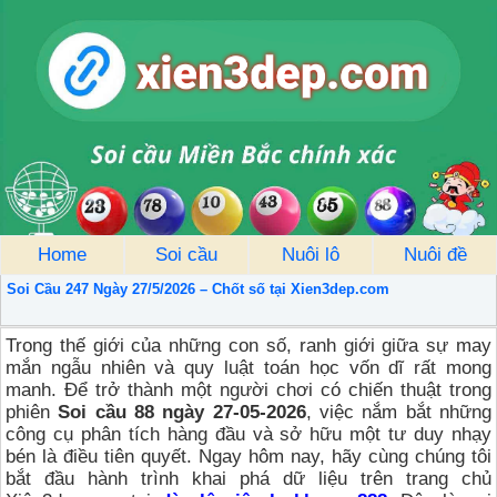
Home
Soi cầu
Nuôi lô
Nuôi đề
Soi Cầu 247 Ngày 27/5/2026 – Chốt số tại Xien3dep.com
Trong thế giới của những con số, ranh giới giữa sự may
mắn ngẫu nhiên và quy luật toán học vốn dĩ rất mong
manh. Để trở thành một người chơi có chiến thuật trong
phiên
Soi cầu 88 ngày 27-05-2026
, việc nắm bắt những
công cụ phân tích hàng đầu và sở hữu một tư duy nhạy
bén là điều tiên quyết. Ngay hôm nay, hãy cùng chúng tôi
bắt đầu hành trình khai phá dữ liệu trên trang chủ