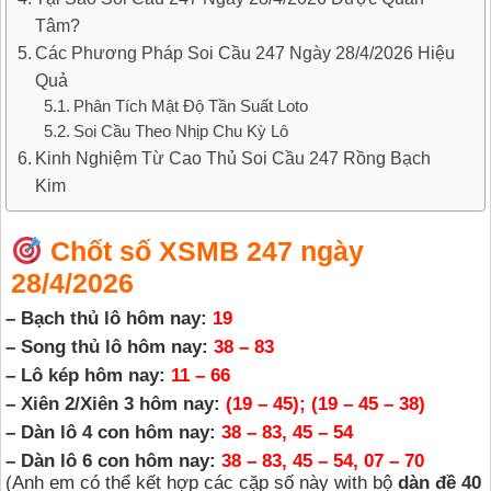
Tâm?
Các Phương Pháp Soi Cầu 247 Ngày 28/4/2026 Hiệu
Quả
Phân Tích Mật Độ Tần Suất Loto
Soi Cầu Theo Nhịp Chu Kỳ Lô
Kinh Nghiệm Từ Cao Thủ Soi Cầu 247 Rồng Bạch
Kim
Chốt số XSMB 247 ngày
28/4/2026
– Bạch thủ lô hôm nay:
19
– Song thủ lô hôm nay:
38 – 83
– Lô kép hôm nay:
11 – 66
– Xiên 2/Xiên 3 hôm nay:
(19 – 45); (19 – 45 – 38)
– Dàn lô 4 con hôm nay:
38 – 83, 45 – 54
– Dàn lô 6 con hôm nay:
38 – 83, 45 – 54, 07 – 70
(Anh em có thể kết hợp các cặp số này with bộ
dàn đề 40