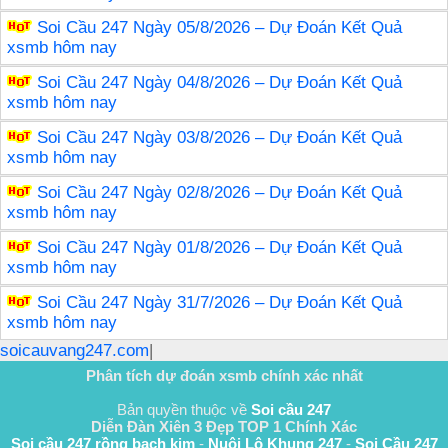
Soi Cầu 247 Ngày 05/8/2026 – Dự Đoán Kết Quả
xsmb hôm nay
Soi Cầu 247 Ngày 04/8/2026 – Dự Đoán Kết Quả
xsmb hôm nay
Soi Cầu 247 Ngày 03/8/2026 – Dự Đoán Kết Quả
xsmb hôm nay
Soi Cầu 247 Ngày 02/8/2026 – Dự Đoán Kết Quả
xsmb hôm nay
Soi Cầu 247 Ngày 01/8/2026 – Dự Đoán Kết Quả
xsmb hôm nay
Soi Cầu 247 Ngày 31/7/2026 – Dự Đoán Kết Quả
xsmb hôm nay
soicauvang247.com
|
Phân tích dự đoán xsmb chính xác nhất
Bản quyền thuộc về
Soi cầu 247
Diễn Đàn Xiên 3 Đẹp TOP 1 Chính Xác
Soi cầu 247 rồng bạch kim
-
Nuôi Lô Khung 247
-
Soi Cầu 247