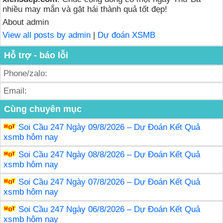
nhiều may mắn và gặt hái thành quả tốt đẹp!
About admin
View all posts by admin
|
Dự đoán XSMB
Hỗ trợ - báo lỗi
Phone/zalo:
Email:
Cùng chuyên mục
Soi Cầu 247 Ngày 09/8/2026 – Dự Đoán Kết Quả
xsmb hôm nay
Soi Cầu 247 Ngày 08/8/2026 – Dự Đoán Kết Quả
xsmb hôm nay
Soi Cầu 247 Ngày 07/8/2026 – Dự Đoán Kết Quả
xsmb hôm nay
Soi Cầu 247 Ngày 06/8/2026 – Dự Đoán Kết Quả
xsmb hôm nay