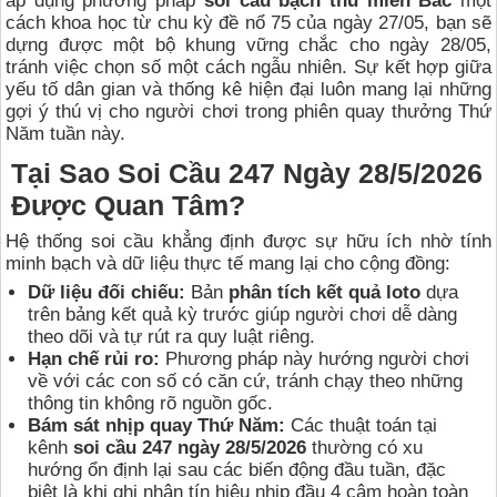
áp dụng phương pháp
soi cầu bạch thủ miền Bắc
một
cách khoa học từ chu kỳ đề nổ 75 của ngày 27/05, bạn sẽ
dựng được một bộ khung vững chắc cho ngày 28/05,
tránh việc chọn số một cách ngẫu nhiên. Sự kết hợp giữa
yếu tố dân gian và thống kê hiện đại luôn mang lại những
gợi ý thú vị cho người chơi trong phiên quay thưởng Thứ
Năm tuần này.
Tại Sao Soi Cầu 247 Ngày 28/5/2026
Được Quan Tâm?
Hệ thống soi cầu khẳng định được sự hữu ích nhờ tính
minh bạch và dữ liệu thực tế mang lại cho cộng đồng:
Dữ liệu đối chiếu:
Bản
phân tích kết quả loto
dựa
trên bảng kết quả kỳ trước giúp người chơi dễ dàng
theo dõi và tự rút ra quy luật riêng.
Hạn chế rủi ro:
Phương pháp này hướng người chơi
về với các con số có căn cứ, tránh chạy theo những
thông tin không rõ nguồn gốc.
Bám sát nhịp quay Thứ Năm:
Các thuật toán tại
kênh
soi cầu 247 ngày 28/5/2026
thường có xu
hướng ổn định lại sau các biến động đầu tuần, đặc
biệt là khi ghi nhận tín hiệu nhịp đầu 4 câm hoàn toàn