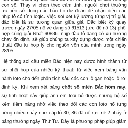
con số. Thay vì chọn theo cảm tính, người chơi thường
ưu tiên sử dụng các bản tin dự đoán để nhận diện các
nhịp lô có tính logic. Việc soi xét kỹ lưỡng từng vị trí giải,
đặc biệt là sự tương quan giữa giải Đặc biệt kỳ quay
trước ngày 27/05 nổ về dạng số 61513 (tức đề nổ 13) phối
hợp cùng giải Nhất 90886, nhịp đầu lô đang có xu hướng
chạy ổn định, sẽ giúp chúng ta xây dựng được một chiến
thuật đầu tư hợp lý cho nguồn vốn của mình trong ngày
28/05.
Hệ thống soi cầu miền Bắc hiện nay được hình thành từ
sự phối hợp của nhiều kỹ thuật: từ việc xem bảng vận
hành loto cho đến phân tích sâu các con lô gan hoặc lô rơi
định kỳ. Khi xem xét bảng
chốt số miền Bắc hôm nay
,
sự linh hoạt này giúp anh em loại bỏ được những bộ số
kém tiềm năng nhờ việc theo dõi các con loto nổ tưng
bừng nhiều nháy như cặp lô 30, 86 đã nổ rực rỡ 2 nháy ở
bảng thưởng ngày Thứ Tư. Đây là phương pháp giúp giảm