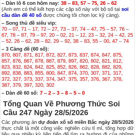
– Dàn lô 6 con hôm nay:
38 – 83, 57 – 75, 26 – 62
(Anh em có thể kết hợp các cặp số này với bộ số tại
soi
cầu dàn đề 40 số
được chúng tôi chọn lọc kỹ càng).
– Song thủ đề siêu vip:
70 – 07, 71 – 17, 72 – 27, 73 – 37, 74 – 47, 75 – 57, 76 –
67, 78 – 87, 79 – 97, 20 – 02, 21 – 12, 23 – 32, 24 – 42, 25
– 52, 26 – 62, 28 – 82, 29 – 92, 38 – 83, 55 – 00, 47 – 74
– 3 Càng đề (60 số):
870, 807, 871, 817, 872, 827, 873, 837, 874, 847, 875,
857, 876, 867, 878, 887, 879, 897, 820, 802, 821, 812,
823, 832, 824, 842, 825, 852, 826, 862, 828, 882, 829,
892, 838, 883, 855, 800, 847, 874, 370, 307, 371, 317,
372, 327, 373, 337, 374, 347, 375, 357, 376, 367, 378,
387, 379, 397, 320, 302
– Dàn đề 60 số:
7 – 2 – 3 – 8 – 5 – 0
Tổng Quan Về Phương Thức Soi
Cầu 247 Ngày 28/5/2026
Các phương án
dự đoán xổ số miền Bắc ngày 28/5/2026
thực chất là một công việc nghiên cứu tỉ mỉ, tổng hợp dữ
liệu qua nhiều kỳ liên tiếp để tìm ra hướng đi của những