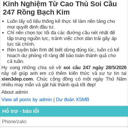
Kinh Nghiệm Từ Cao Thủ Soi Cầu
247 Rồng Bạch Kim
Luôn lấy số liệu thống kê thực tế làm nền tảng cho
mọi quyết định đầu tư.
Chỉ nên chọn lọc tối đa các đường cầu nét nhất để
tập trung nguồn lực, tránh việc chơi dàn trải gây áp
lực tài chính.
Rèn luyện bản lĩnh để biết dừng đúng lúc, luôn có kế
hoạch dự phòng rõ ràng để bảo toàn thành quả cho
cả tuần.
Hy vọng những chia sẻ về
soi cầu 247 ngày 28/5/2026
này sẽ giúp anh em có thêm kiến thức và sự tự tin tại
xien3dep.com
. Chúc cộng đồng có một ngày Thứ Năm
nhiều may mắn và gặt hái thành quả tốt đẹp!
About admin
View all posts by admin
|
Dự đoán XSMB
Hỗ trợ - báo lỗi
Phone/zalo: