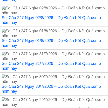
Soi Cầu 247 Ngày 02/8/2026 – Dự Đoán Kết Quả xsmb
hôm nay
Soi Cầu 247 Ngày 01/8/2026 – Dự Đoán Kết Quả xsmb
hôm nay
Soi Cầu 247 Ngày 31/7/2026 – Dự Đoán Kết Quả xsmb
hôm nay
Soi Cầu 247 Ngày 30/7/2026 – Dự Đoán Kết Quả xsmb
hôm nay