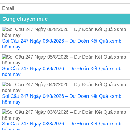
Email:
Cùng chuyên mục
Soi Cầu 247 Ngày 06/8/2026 – Dự Đoán Kết Quả xsmb
hôm nay
Soi Cầu 247 Ngày 05/8/2026 – Dự Đoán Kết Quả xsmb
hôm nay
Soi Cầu 247 Ngày 04/8/2026 – Dự Đoán Kết Quả xsmb
hôm nay
Soi Cầu 247 Ngày 03/8/2026 – Dự Đoán Kết Quả xsmb
hôm nay