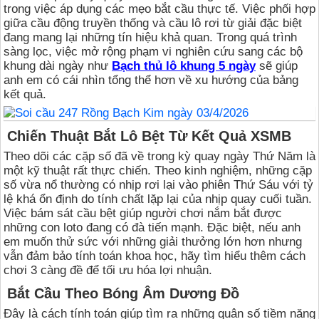
trong việc áp dụng các mẹo bắt cầu thực tế. Việc phối hợp
giữa cầu động truyền thống và cầu lô rơi từ giải đặc biệt
đang mang lại những tín hiệu khả quan. Trong quá trình
sàng lọc, việc mở rộng phạm vi nghiên cứu sang các bộ
khung dài ngày như
Bạch thủ lô khung 5 ngày
sẽ giúp
anh em có cái nhìn tổng thể hơn về xu hướng của bảng
kết quả.
Chiến Thuật Bắt Lô Bệt Từ Kết Quả XSMB
Theo dõi các cặp số đã về trong kỳ quay ngày Thứ Năm là
một kỹ thuật rất thực chiến. Theo kinh nghiệm, những cặp
số vừa nổ thường có nhịp rơi lại vào phiên Thứ Sáu với tỷ
lệ khá ổn định do tính chất lặp lại của nhịp quay cuối tuần.
Việc bám sát cầu bệt giúp người chơi nắm bắt được
những con loto đang có đà tiến mạnh. Đặc biệt, nếu anh
em muốn thử sức với những giải thưởng lớn hơn nhưng
vẫn đảm bảo tính toán khoa học, hãy tìm hiểu thêm cách
chơi 3 càng đề để tối ưu hóa lợi nhuận.
Bắt Cầu Theo Bóng Âm Dương Đồ
Đây là cách tính toán giúp tìm ra những quân số tiềm năng