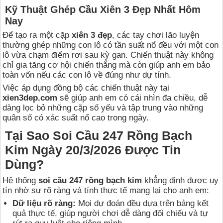
Kỹ Thuật Ghép Cầu Xiên 3 Đẹp Nhất Hôm
Nay
Để tạo ra một cặp
xiên 3 đẹp
, các tay chơi lão luyện
thường ghép những con lô có tần suất nổ đều với một con
lô vừa chạm điểm rơi sau kỳ gan. Chiến thuật này không
chỉ gia tăng cơ hội chiến thắng mà còn giúp anh em bảo
toàn vốn nếu các con lô về đúng như dự tính.
Việc áp dụng đồng bộ các chiến thuật này tại
xien3dep.com
sẽ giúp anh em có cái nhìn đa chiều, dễ
dàng lọc bỏ những cặp số yếu và tập trung vào những
quân số có xác suất nổ cao trong ngày.
Tại Sao Soi Cầu 247 Rồng Bạch
Kim Ngày 20/3/2026 Được Tin
Dùng?
Hệ thống
soi cầu 247 rồng bạch kim
khẳng định được uy
tín nhờ sự rõ ràng và tính thực tế mang lại cho anh em:
Dữ liệu rõ ràng:
Mọi dự đoán đều dựa trên bảng kết
quả thực tế, giúp người chơi dễ dàng đối chiếu và tự