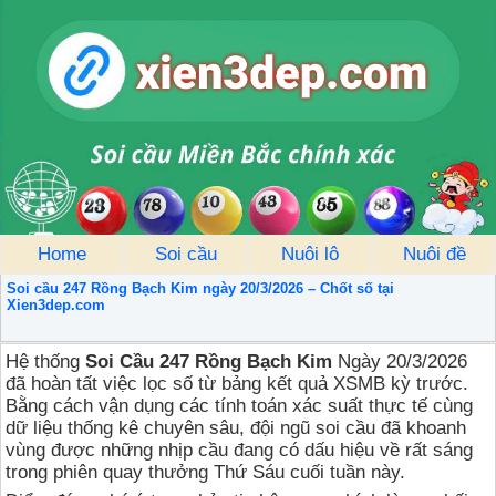
Home
Soi cầu
Nuôi lô
Nuôi đề
Soi cầu 247 Rồng Bạch Kim ngày 20/3/2026 – Chốt số tại
Xien3dep.com
Hệ thống
Soi Cầu 247 Rồng Bạch Kim
Ngày 20/3/2026
đã hoàn tất việc lọc số từ bảng kết quả XSMB kỳ trước.
Bằng cách vận dụng các tính toán xác suất thực tế cùng
dữ liệu thống kê chuyên sâu, đội ngũ soi cầu đã khoanh
vùng được những nhịp cầu đang có dấu hiệu về rất sáng
trong phiên quay thưởng Thứ Sáu cuối tuần này.