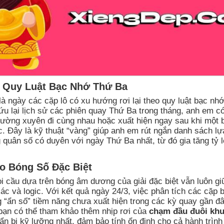
o Quy Luật Bạc Nhớ Thứ Ba
 ngày các cặp lô có xu hướng rơi lại theo quy luật bạc nhớ 
ứu lại lịch sử các phiên quay Thứ Ba trong tháng, anh em c
ường xuyên đi cùng nhau hoặc xuất hiện ngay sau khi một b
c. Đây là kỹ thuật “vàng” giúp anh em rút ngắn danh sách lự
 quân số có duyên với ngày Thứ Ba nhất, từ đó gia tăng tỷ l
o Bóng Số Đặc Biệt
 cầu dựa trên bóng âm dương của giải đặc biệt vẫn luôn g
ác và logic. Với kết quả ngày 24/3, việc phân tích các cặp 
 “ẩn số” tiềm năng chưa xuất hiện trong các kỳ quay gần đ
bạn có thể tham khảo thêm nhịp rơi của
chạm đầu đuôi khu
n bị kỹ lưỡng nhất, đảm bảo tính ổn định cho cả hành trình