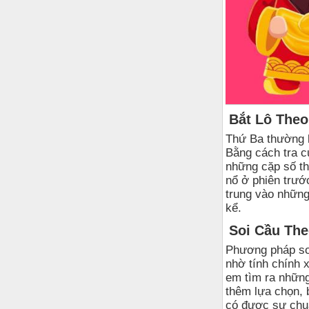
Bắt Lô The
Thứ Ba thường là
Bằng cách tra c
những cặp số th
nổ ở phiên trướ
trung vào những
kể.
Soi Cầu The
Phương pháp soi
nhờ tính chính x
em tìm ra những
thêm lựa chọn, 
có được sự chuẩ