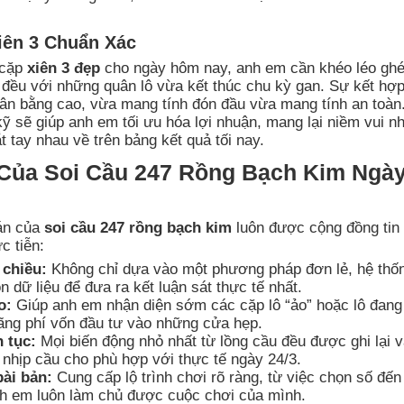
iên 3 Chuẩn Xác
 cặp
xiên 3 đẹp
cho ngày hôm nay, anh em cần khéo léo ghé
 đều với những quân lô vừa kết thúc chu kỳ gan. Sự kết hợp
cân bằng cao, vừa mang tính đón đầu vừa mang tính an toàn
kỹ sẽ giúp anh em tối ưu hóa lợi nhuận, mang lại niềm vui nh
 tay nhau về trên bảng kết quả tối nay.
Của Soi Cầu 247 Rồng Bạch Kim Ngà
án của
soi cầu 247 rồng bạch kim
luôn được cộng đồng tin
c tiễn:
 chiều:
Không chỉ dựa vào một phương pháp đơn lẻ, hệ thố
n dữ liệu để đưa ra kết luận sát thực tế nhất.
o:
Giúp anh em nhận diện sớm các cặp lô “ảo” hoặc lô đang
lãng phí vốn đầu tư vào những cửa hẹp.
n tục:
Mọi biến động nhỏ nhất từ lồng cầu đều được ghi lại v
 nhịp cầu cho phù hợp với thực tế ngày 24/3.
ài bản:
Cung cấp lộ trình chơi rõ ràng, từ việc chọn số đế
nh em luôn làm chủ được cuộc chơi của mình.