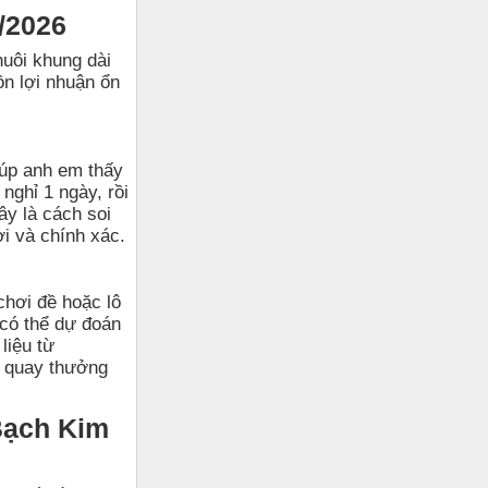
/2026
uôi khung dài
ồn lợi nhuận ổn
iúp anh em thấy
nghỉ 1 ngày, rồi
ây là cách soi
ời và chính xác.
chơi đề hoặc lô
 có thể dự đoán
liệu từ
n quay thưởng
Bạch Kim