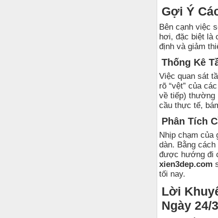
Gợi Ý Cá
Bên cạnh việc s
hơi, đặc biệt l
định và giảm thi
Thống Kê Tầ
Việc quan sát t
rõ “vệt” của các
về tiếp) thường
cầu thực tế, bám
Phân Tích C
Nhịp chạm của g
dàn. Bằng cách 
được hướng đi c
xien3dep.com
s
tối nay.
Lời Khuy
Ngày 24/3