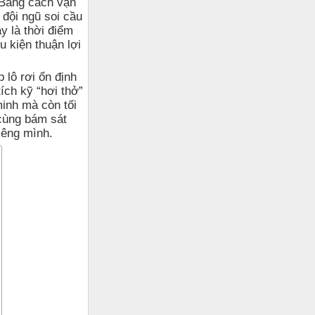
 Bằng cách vận
 đội ngũ soi cầu
 là thời điểm
u kiện thuận lợi
 lô rơi ổn định
ích kỹ “hơi thở”
inh mà còn tối
 cùng bám sát
iêng mình.