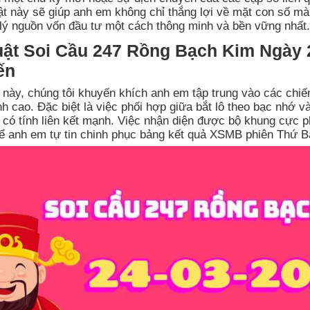
ật này sẽ giúp anh em không chỉ thắng lợi về mặt con số m
 lý nguồn vốn đầu tư một cách thông minh và bền vững nhất.
uật Soi Cầu 247 Rồng Bạch Kim Ngày 
ến
 này, chúng tôi khuyến khích anh em tập trung vào các chiến
h cao. Đặc biệt là việc phối hợp giữa bắt lô theo bạc nhớ v
iải có tính liên kết mạnh. Việc nhận diện được bộ khung cực
 anh em tự tin chinh phục bảng kết quả XSMB phiên Thứ B