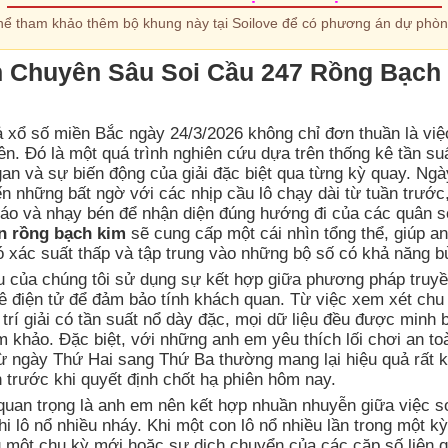
hể tham khảo thêm bộ khung này tại Soilove để có phương án dự phòng
h Chuyên Sâu Soi Cầu 247 Rồng Bạch
 xổ số miền Bắc ngày 24/3/2026 không chỉ đơn thuần là vi
n. Đó là một quá trình nghiên cứu dựa trên thống kê tần suấ
gan và sự biến động của giải đặc biệt qua từng kỳ quay. Ng
 những bất ngờ với các nhịp cầu lô chạy dài từ tuần trước,
 táo và nhạy bén để nhận diện đúng hướng đi của các quân s
n rồng bạch kim
sẽ cung cấp một cái nhìn tổng thể, giúp an
 xác suất thấp và tập trung vào những bộ số có khả năng b
u của chúng tôi sử dụng sự kết hợp giữa phương pháp truyề
ê điện tử để đảm bảo tính khách quan. Từ việc xem xét chu 
 trí giải có tần suất nổ dày đặc, mọi dữ liệu đều được minh
 khảo. Đặc biệt, với những anh em yêu thích lối chơi an to
 từ ngày Thứ Hai sang Thứ Ba thường mang lại hiệu quả rất 
n trước khi quyết định chốt hạ phiên hôm nay.
quan trọng là anh em nên kết hợp nhuần nhuyễn giữa việc s
i lô nổ nhiều nháy
. Khi một con lô nổ nhiều lần trong một k
 một chu kỳ mới hoặc sự dịch chuyển của các cặp số liên q