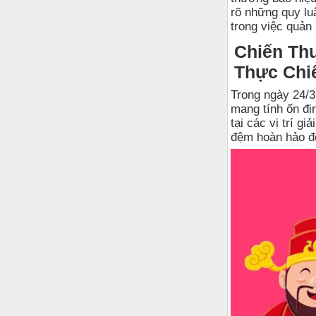
rõ những quy lu
trong việc quản
Chiến Th
Thực Chi
Trong ngày 24/3
mang tính ổn địn
tại các vị trí g
đệm hoàn hảo để