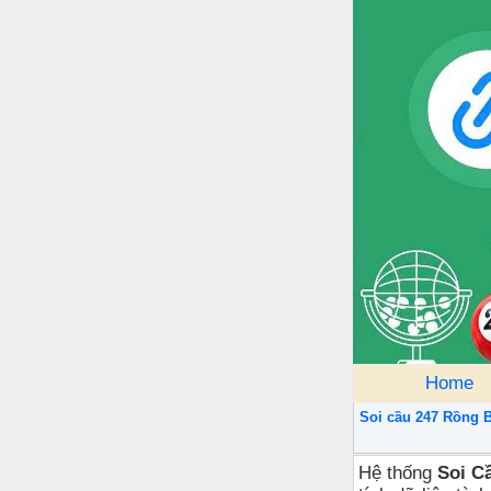
Home
Soi cầu 247 Rồng B
Hệ thống
Soi C