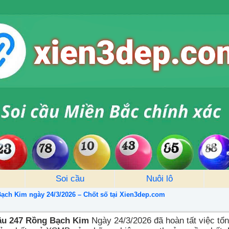
Soi cầu
Nuôi lô
ạch Kim ngày 24/3/2026 – Chốt số tại Xien3dep.com
ầu 247 Rồng Bạch Kim
Ngày 24/3/2026 đã hoàn tất việc tổ