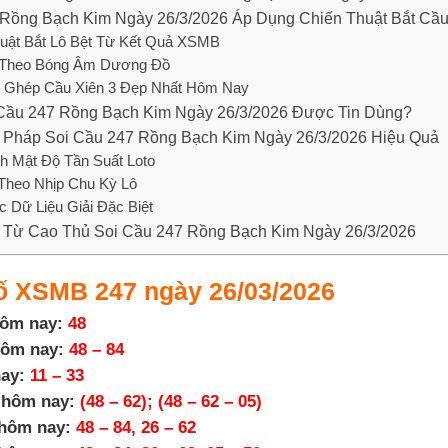
 Rồng Bạch Kim Ngày 26/3/2026 Áp Dụng Chiến Thuật Bắt Cầ
uật Bắt Lô Bệt Từ Kết Quả XSMB
 Theo Bóng Âm Dương Đồ
t Ghép Cầu Xiên 3 Đẹp Nhất Hôm Nay
 Cầu 247 Rồng Bạch Kim Ngày 26/3/2026 Được Tin Dùng?
Pháp Soi Cầu 247 Rồng Bạch Kim Ngày 26/3/2026 Hiệu Quả
h Mật Độ Tần Suất Loto
Theo Nhịp Chu Kỳ Lô
c Dữ Liệu Giải Đặc Biệt
 Từ Cao Thủ Soi Cầu 247 Rồng Bạch Kim Ngày 26/3/2026
ố XSMB 247 ngày 26/03/2026
hôm nay:
48
hôm nay:
48 – 84
nay:
11 – 33
3 hôm nay:
(48 – 62); (48 – 62 – 05)
 hôm nay:
48 – 84, 26 – 62