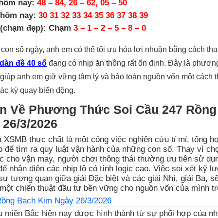
 hôm nay:
48 – 84, 26 – 62, 05 – 50
ố hôm nay:
30 31 32 33 34 35 36 37 38 39
ố (chạm đẹp): Chạm
3 – 1 – 2 – 5 – 8 – 0
con số ngày, anh em có thể tối ưu hóa lợi nhuận bằng cách th
 dàn đề 40 số
đang có nhịp ăn thông rất ổn định. Đây là phươn
, giúp anh em giữ vững tâm lý và bảo toàn nguồn vốn một cách 
các kỳ quay biến động.
n Về Phương Thức Soi Cầu 247 Rồng
 26/3/2026
 XSMB thực chất là một công việc nghiên cứu tỉ mỉ, tổng hợ
iếp để tìm ra quy luật vận hành của những con số. Thay vì ch
c cho vận may, người chơi thông thái thường ưu tiên sử d
ể nhận diện các nhịp lô có tính logic cao. Việc soi xét kỹ lư
à sự tương quan giữa giải Đặc biệt và các giải Nhì, giải Ba, s
ột chiến thuật đầu tư bền vững cho nguồn vốn của mình tr
u miền Bắc hiện nay được hình thành từ sự phối hợp của nh