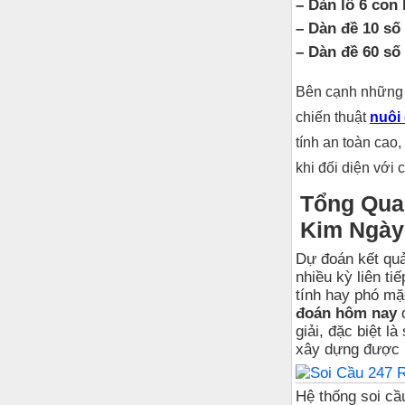
– Dàn lô 6 con
– Dàn đề 10 s
– Dàn đề 60 s
Bên cạnh những 
chiến thuật
nuôi
tính an toàn cao
khi đối diện với 
Tổng Qua
Kim Ngày
Dự đoán kết quả
nhiều kỳ liên t
tính hay phó mặ
đoán hôm nay
đ
giải, đặc biệt l
xây dựng được m
Hệ thống soi cầ