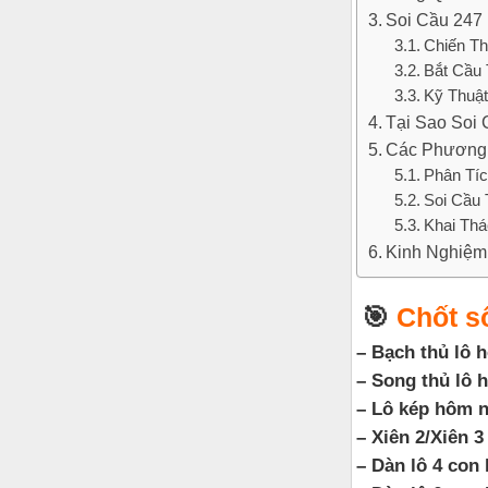
Soi Cầu 247
Chiến Th
Bắt Cầu
Kỹ Thuậ
Tại Sao Soi
Các Phương 
Phân Tíc
Soi Cầu 
Khai Thá
Kinh Nghiệm
🎯
Chốt s
– Bạch thủ lô 
– Song thủ lô 
– Lô kép hôm 
– Xiên 2/Xiên 
– Dàn lô 4 con