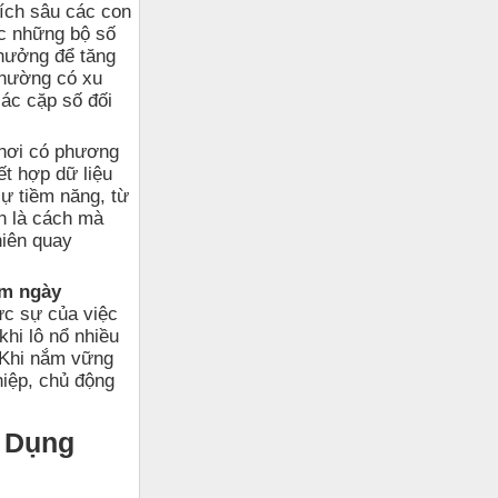
tích sâu các con
ợc những bộ số
thưởng để tăng
thường có xu
ác cặp số đối
, nơi có phương
ết hợp dữ liệu
sự tiềm năng, từ
h là cách mà
hiên quay
im ngày
ực sự của việc
khi lô nổ nhiều
. Khi nắm vững
hiệp, chủ động
p Dụng