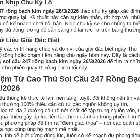
o Nhịp Chu Kỳ Lô
47 rồng bạch kim ngày 26/3/2026
theo chu kỳ giúp xác định
ng quay lại. Kỹ thuật này cần sự kiên nhẫn, rất hợp với nh
 có kế hoạch chơi bài bản. Nhịp chu kỳ sẽ cho chúng ta biế
lũy đủ động lượng để sẵn sàng nổ lại rực rỡ trên bảng thưởn
ữ Liệu Giải Đặc Biệt
ỹ các vị trí hàng chục và đơn vị của giải đặc biệt ngày Thứ
bộ tổng hoặc chạm tiềm năng cho ngày hôm nay. Đây là cách 
ng
soi cầu 247 rồng bạch kim ngày 26/3/2026
để tìm ra nhữ
t cho phiên quay thưởng chiều tối nay.
iệm Từ Cao Thủ Soi Cầu 247 Rồng Bạ
/2026
iệu thống kê thực tế làm nền tảng, tuyệt đối không nên tin v
g thưởng 100% thiếu căn cứ từ các nguồn không uy tín.
lọc tối đa 2 đường cầu rõ nét nhất để tập trung nguồn vốn, t
 quá nhiều gây áp lực lên tài chính cá nhân trong phiên Thứ
ều phương pháp để tìm ra “điểm giao thoa” – nơi các quân s
oa học cùng ủng hộ mạnh mẽ nhất.
 lĩnh để biết dừng đúng lúc, luôn có kế hoạch dự phòng tiền