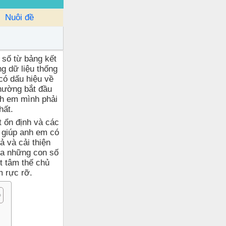
Nuôi đề
 số từ bảng kết
g dữ liệu thống
có dấu hiệu về
thường bắt đầu
anh em mình phải
hất.
t ổn định và các
 giúp anh em có
 và cải thiện
của những con số
t tâm thế chủ
m rực rỡ.