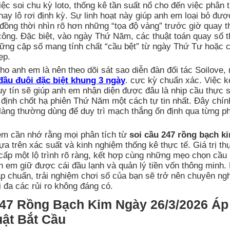
iệc soi chu kỳ loto, thống kê tần suất nổ cho đến việc phân 
hay lô rơi định kỳ. Sự linh hoạt này giúp anh em loại bỏ đư
đồng thời nhìn rõ hơn những “tọa độ vàng” trước giờ quay 
công. Đặc biệt, vào ngày Thứ Năm, các thuật toán quay số 
ững cặp số mang tính chất “cầu bệt” từ ngày Thứ Tư hoặc c
ẹp.
cho anh em là nên theo dõi sát sao diễn đàn đối tác Soilove
ầu đuôi đặc biệt khung 3 ngày
. cực kỳ chuẩn xác. Việc k
uy tín sẽ giúp anh em nhận diện được đâu là nhịp cầu thực 
 định chốt hạ phiên Thứ Năm một cách tự tin nhất. Đây chín
 làng thường dùng để duy trì mạch thắng ổn định qua từng p
em cần nhớ rằng mọi phân tích từ
soi cầu 247 rồng bạch k
a trên xác suất và kinh nghiệm thống kê thực tế. Giá trị th
 cấp một lộ trình rõ ràng, kết hợp cùng những mẹo chọn cầu 
h em giữ được cái đầu lạnh và quản lý tiền vốn thông minh
 chuẩn, trải nghiệm chơi số của bạn sẽ trở nên chuyên ng
i đa các rủi ro không đáng có.
247 Rồng Bạch Kim Ngày 26/3/2026 Á
ật Bắt Cầu