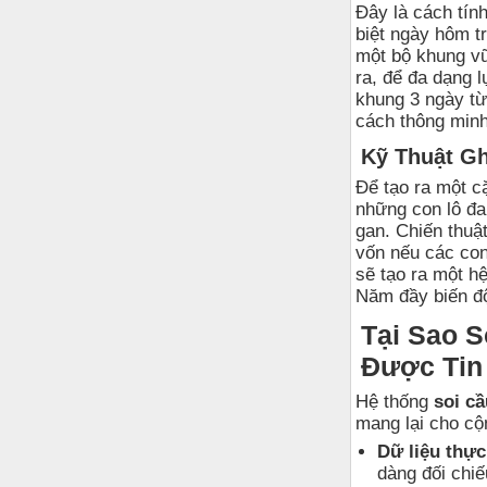
Đây là cách tín
biệt ngày hôm t
một bộ khung vữ
ra, để đa dạng 
khung 3 ngày từ
cách thông min
Kỹ Thuật G
Để tạo ra một 
những con lô đa
gan. Chiến thuậ
vốn nếu các con
sẽ tạo ra một h
Năm đầy biến đ
Tại Sao S
Được Tin
Hệ thống
soi c
mang lại cho cộ
Dữ liệu thực
dàng đối chiế