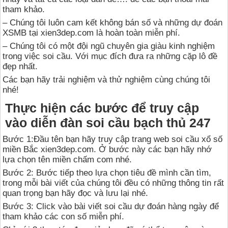
tham khảo.
– Chúng tôi luôn cam kết không bán số và những dự đoán
XSMB tại xien3dep.com là hoàn toàn miễn phí.
– Chúng tôi có một đội ngũ chuyên gia giàu kinh nghiệm
trong việc soi cầu. Với mục đích đưa ra những cặp lô đề
đẹp nhất.
Các bạn hãy trải nghiệm và thử nghiệm cùng chúng tôi
nhé!
Thực hiện các bước để truy cập
vào diễn đàn soi cầu bạch thủ 247
Bước 1:Đầu tên bạn hãy truy cập trang web soi cầu xổ số
miền Bắc xien3dep.com. Ở bước này các bạn hãy nhớ
lựa chọn tên miền chấm com nhé.
Bước 2: Bước tiếp theo lựa chọn tiêu đề mình cần tìm,
trong mỗi bài viết của chúng tôi đều có những thông tin rất
quan trọng bạn hãy đọc và lưu lại nhé.
Bước 3: Click vào bài viết soi cầu dự đoán hàng ngày để
tham khảo các con số miễn phí.