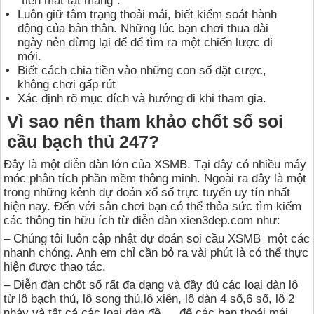
”tiền mất tật mang”.
Luôn giữ tâm trạng thoải mái, biết kiểm soát hành
động của bản thân. Những lúc bạn chơi thua dài
ngày nên dừng lại để để tìm ra một chiến lược đi
mới.
Biết cách chia tiền vào những con số đặt cược,
không chơi gấp rút
Xác định rõ mục đích và hướng đi khi tham gia.
Vì sao nên tham khảo chốt số soi
cầu bạch thủ 247?
Đây là một diễn đàn lớn của XSMB. Tại đây có nhiều máy
móc phân tích phần mềm thông minh. Ngoài ra đây là một
trong những kênh dự đoán xổ số trực tuyến uy tín nhất
hiện nay. Đến với sân chơi bạn có thể thỏa sức tìm kiếm
các thông tin hữu ích từ diễn đàn xien3dep.com như:
– Chúng tôi luôn cập nhật dự đoán soi cầu XSMB một các
nhanh chóng. Anh em chỉ cần bỏ ra vài phút là có thể thực
hiện được thao tác.
– Diễn đàn chốt số rất đa dạng và đầy đủ các loại dàn lô
từ lô bạch thủ, lô song thủ,lô xiên, lô dàn 4 số,6 số, lô 2
nháy và tất cả các loại dàn đề…. để các bạn thoải mái