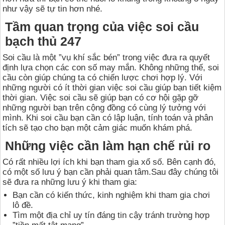
như vậy sẽ tự tin hơn nhé.
Tầm quan trọng của việc soi cầu
bạch thủ 247
Soi cầu là một ”vụ khí sắc bén” trong việc đưa ra quyết
định lựa chọn các con số may mắn. Không những thế, soi
cầu còn giúp chúng ta có chiến lược chơi hợp lý. Với
những người có ít thời gian việc soi cầu giúp bạn tiết kiệm
thời gian. Việc soi cầu sẽ giúp bạn có cơ hội gặp gỡ
những người bạn trên cộng đồng có cùng lý tưởng với
mình. Khi soi cầu bạn cần có lập luận, tính toán và phân
tích sẽ tạo cho bạn một cảm giác muốn khám phá.
Những việc cần làm hạn chế rủi ro
Có rất nhiều lợi ích khi bạn tham gia xổ số. Bên cạnh đó,
có một số lưu ý bạn cần phải quan tâm.Sau đây chúng tôi
sẽ đưa ra những lưu ý khi tham gia:
Bạn cần có kiến thức, kinh nghiệm khi tham gia chơi
lô đề.
Tìm một địa chỉ uy tín đáng tin cậy tránh trường hợp