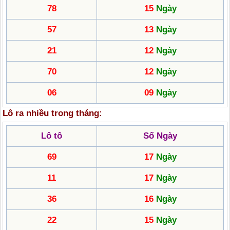
78
15
Ngày
57
13
Ngày
21
12
Ngày
70
12
Ngày
06
09
Ngày
Lô ra nhiều trong tháng:
Lô tô
Số Ngày
69
17
Ngày
11
17
Ngày
36
16
Ngày
22
15
Ngày