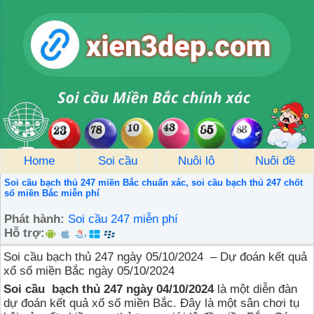
Home
Soi cầu
Nuôi lô
Nuôi đề
Soi cầu bạch thủ 247 miền Bắc chuẩn xác, soi cầu bạch thủ 247 chốt
số miền Bắc miễn phí
Phát hành:
Soi cầu 247 miễn phí
Hỗ trợ:
Soi cầu bạch thủ 247 ngày 05/10/2024 – Dự đoán kết quả
xổ số miền Bắc ngày 05/10/2024
Soi cầu bạch thủ 247
ngày 04/10/2024
là một diễn đàn
dự đoán kết quả xổ số miền Bắc. Đây là một sân chơi tụ