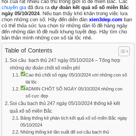
hội của rất nhiều cao thủ trong giới lô đề miền Bắc. Các
chuyên gia
đã đưa ra
dự đoán kết quả xổ số miền Bắc
ngày 05/10/2024
. Nếu bạn thấy khó khăn trong việc lựa
chọn những con số. Hãy đến diễn đàn
xien3dep.com
bạn
có thể thỏa sức lựa chọn từ những dàn lô đề hàng ngày
đến những dàn lô đề nuôi khung tuyệt đẹp. Hãy tìm cho
bản thân mình những con số tài lộc nhé.
Table of Contents
Soi cầu bạch thủ 247 ngày 05/10/2024 – Tổng hợp
những dự đoán chốt số miễn phí
Cao thủ chốt số ngày 05/10/2024 với những con số
tài lộc
ADMIN CHỐT SỐ NGÀY 05/10/2024 những con
số cực đẹp
Soi cầu bạch thủ 247 ngày 05/10/2024 thống kê kết
quả xổ số miền Bắc
Bảng thống kê phân tích kết quả xổ số miền Bắc ngày
05/10/2024
Những thống kê tần suất để soi cầu bạch thủ