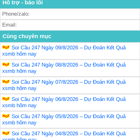
Hỗ trợ - báo lỗi
Phone/zalo:
Email:
Cùng chuyên mục
Soi Cầu 247 Ngày 09/8/2026 – Dự Đoán Kết Quả
xsmb hôm nay
Soi Cầu 247 Ngày 08/8/2026 – Dự Đoán Kết Quả
xsmb hôm nay
Soi Cầu 247 Ngày 07/8/2026 – Dự Đoán Kết Quả
xsmb hôm nay
Soi Cầu 247 Ngày 06/8/2026 – Dự Đoán Kết Quả
xsmb hôm nay
Soi Cầu 247 Ngày 05/8/2026 – Dự Đoán Kết Quả
xsmb hôm nay
Soi Cầu 247 Ngày 04/8/2026 – Dự Đoán Kết Quả
xsmb hôm nay