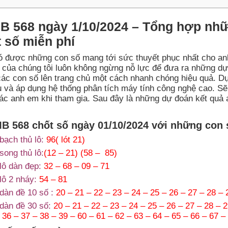
MB 568 ngày 1/10/2024 – Tổng hợp nh
 số miễn phí
ó được những con số mang tới sức thuyết phục nhất cho a
của chúng tôi luôn không ngừng nỗ lực để đưa ra những dự
các con số lên trang chủ một cách nhanh chóng hiệu quả. D
u và áp dụng hệ thống phân tích máy tính công nghệ cao. Sẽ
các anh em khi tham gia. Sau đây là những dự đoán kết quả 
MB 568 chốt số ngày 01/10/2024 với những con
bạch thủ lô:
96( lót 21)
song thủ lô:
(12 – 21) (58 – 85)
lô dàn đẹp:
32 – 68 – 09 – 71
lô 2 nháy:
54 – 81
dàn đề 10 số :
20 – 21 – 22 – 23 – 24 – 25 – 26 – 27 – 28 – 
dàn đề 30 số:
20 – 21 – 22 – 23 – 24 – 25 – 26 – 27 – 28 – 2
 36 – 37 – 38 – 39 – 60 – 61 – 62 – 63 – 64 – 65 – 66 – 67 –