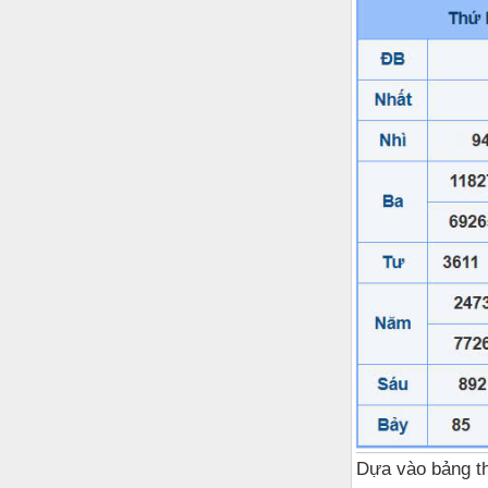
Dựa vào bảng th