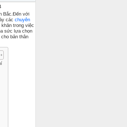
4
ền Bắc.Đến với
gày các
chuyên
 khăn trong việc
ỏa sức lựa chọn
 cho bản thân
í