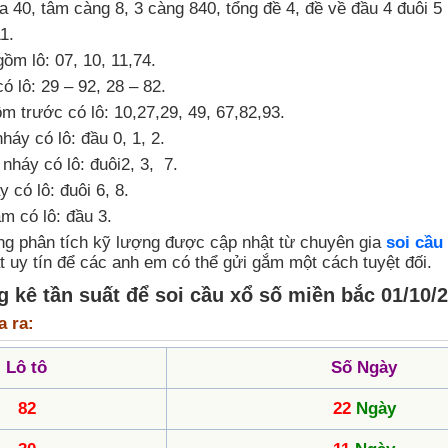
ra 40, tâm càng 8, 3 càng 840, tổng đề 4, đề về đầu 4 đuôi 5
1.
ồm lô: 07, 10, 11,74.
ó lô: 29 – 92, 28 – 82.
m trước có lô: 10,27,29, 49, 67,82,93.
háy có lô: đầu 0, 1, 2.
nháy có lô: đuôi2, 3, 7.
y có lô: đuôi 6, 8.
m có lô: đầu 3.
ng phân tích kỹ lượng được cập nhật từ chuyên gia
soi cầu
rất uy tín để các anh em có thể gửi gắm một cách tuyệt đối.
 kê tần suất để soi cầu xổ số miền bắc 01/10/
a ra:
Lô tô
Số Ngày
82
22
Ngày