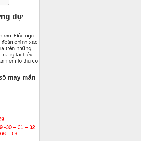
ững dự
nh em. Đội ngũ
 đoán chính xác
ựa trên những
 mang lại hiệu
anh em lô thủ có
 số may mắn
29
9 -30 – 31 – 32
 68 – 69