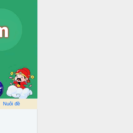
Nuôi đề