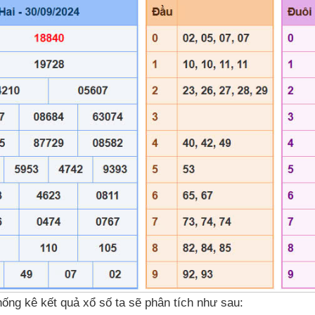
ống kê kết quả xổ số ta sẽ phân tích như sau: