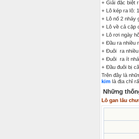
+ Giải đặc biệt 
+ Lô kép ra lô: 1
+ Lô nổ 2 nháy g
+ Lô về cả cặp c
+ Lô rơi ngày hô
+ Đầu ra nhiều n
+ Đuôi ra nhiều 
+ Đuôi ra ít nhá
+ Đầu đuôi bị câ
Trên đây là nhữ
kim
là địa chỉ 
Những thống
Lô gan lâu chư