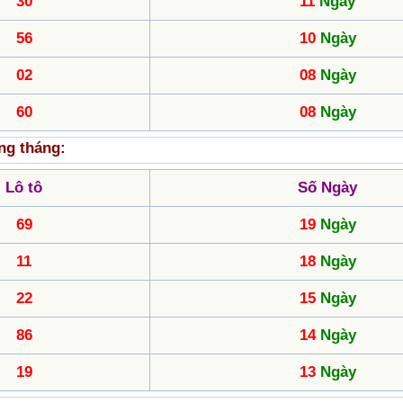
30
11
Ngày
56
10
Ngày
02
08
Ngày
60
08
Ngày
ong tháng:
Lô tô
Số Ngày
69
19
Ngày
11
18
Ngày
22
15
Ngày
86
14
Ngày
19
13
Ngày