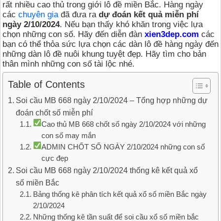
rất nhiều cao thủ trong giới lô đề miền Bắc. Hàng ngày
các
chuyên gia
đã đưa ra
dự đoán kết quả miễn phí
ngày 2/10/2024
. Nếu bạn thấy khó khăn trong việc lựa
chọn những con số. Hãy đến diễn đàn
xien3dep.com
các
bạn có thể thỏa sức lựa chọn các dàn lô đề hàng ngày đến
những dàn lô đề nuôi khung tuyệt đẹp. Hãy tìm cho bản
thân mình những con số tài lộc nhé.
Table of Contents
Soi cầu MB 668 ngày 2/10/2024 – Tổng hợp những dự
đoán chốt số miễn phí
Cao thủ MB 668 chốt số ngày 2/10/2024 với những
con số may mắn
ADMIN CHỐT SỐ NGÀY 2/10/2024 những con số
cực đẹp
Soi cầu MB 668 ngày 2/10/2024 thống kê kết quả xổ
số miền Bắc
Bảng thống kê phân tích kết quả xổ số miền Bắc ngày
2/10/2024
Những thống kê tần suất để soi cầu xổ số miền bắc