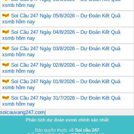
xsmb hôm nay
Soi Cầu 247 Ngày 05/8/2026 – Dự Đoán Kết Quả
xsmb hôm nay
Soi Cầu 247 Ngày 04/8/2026 – Dự Đoán Kết Quả
xsmb hôm nay
Soi Cầu 247 Ngày 03/8/2026 – Dự Đoán Kết Quả
xsmb hôm nay
Soi Cầu 247 Ngày 02/8/2026 – Dự Đoán Kết Quả
xsmb hôm nay
Soi Cầu 247 Ngày 01/8/2026 – Dự Đoán Kết Quả
xsmb hôm nay
Soi Cầu 247 Ngày 31/7/2026 – Dự Đoán Kết Quả
xsmb hôm nay
soicauvang247.com
|
Phân tích dự đoán xsmb chính xác nhất
Bản quyền thuộc về
Soi cầu 247