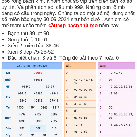
666 rồng bạch kim. Nhóm chốt số vip trên diễn đàn xổ số
uy tín. Và phân tích soi cầu mb 999. Những con lô mb
đang có cầu trong ngày. Chúng ta có một số nội dung chốt
số miền bắc ngày 30-09-2024 như bên dưới. Anh em có
thể tham khảo thêm
cầu vip bạch thủ mb
hôm nay.
Bạch thủ 89 lót 90
Song thủ lô 16-61
Xiên 2 miền bắc 38-46
Xiên 3 đẹp 75-26-52
Đặc biệt chạm 3 và 6. Tổng đề bắt theo 7 hoặc 0