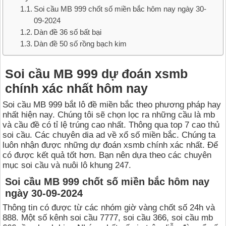
Soi cầu MB 999 chốt số miền bắc hôm nay ngày 30-
09-2024
Dàn đề 36 số bất bại
Dàn đề 50 số rồng bạch kim
Soi cầu MB 999 dự đoán xsmb
chính xác nhất hôm nay
Soi cầu MB 999 bắt lô đề miền bắc theo phương pháp hay
nhất hiện nay. Chúng tôi sẽ chọn lọc ra những cầu là mb
và cầu đề có tỉ lệ trúng cao nhất. Thông qua top 7 cao thủ
soi cầu. Các chuyên dia ad về xổ số miền bắc. Chúng ta
luôn nhận được những dự đoán xsmb chính xác nhất. Để
có được kết quả tốt hơn. Bạn nên dựa theo các chuyên
mục soi cầu và nuôi lô khung 247.
Soi cầu MB 999 chốt số miền bắc hôm nay
ngày 30-09-2024
Thông tin có được từ các nhóm giờ vàng chốt số 24h và
888. Một số kênh soi cầu 7777, soi cầu 366, soi cầu mb