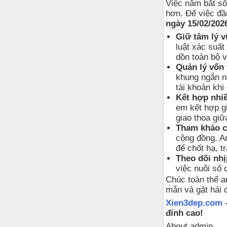
Việc nắm bắt số 
hơn. Để việc đầ
ngày 15/02/202
Giữ tâm lý 
luật xác suất
dồn toàn bộ v
Quản lý vốn
khung ngắn n
tài khoản khi
Kết hợp nhi
em kết hợp gi
giao thoa giữ
Tham khảo c
cộng đồng. A
để chốt hạ, t
Theo dõi nhị
việc nuôi số
Chúc toàn thể 
mắn và gặt hái 
Xien3dep.com
–
đỉnh cao!
About admin