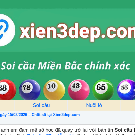
Soi cầu
Nuôi lô
gày 15/02/2026 – Chốt số tại Xien3dep.com
anh em đam mê số học đã quay trở lại với bản tin
Soi cầu