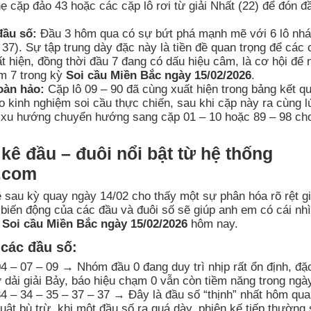
hẹ cặp đảo 43 hoặc các cặp lô rơi từ giải Nhất (22) để đón đ
đầu số:
Đầu 3 hôm qua có sự bứt phá mạnh mẽ với 6 lô nháy
, 37). Sự tập trung dày đặc này là tiền đề quan trọng để các
t hiện, đồng thời đầu 7 đang có dấu hiệu câm, là cơ hội để 
m 7 trong kỳ
Soi cầu Miền Bắc ngày 15/02/2026
.
oàn hảo:
Cặp lô 09 – 90 đã cùng xuất hiện trong bảng kết q
o kinh nghiệm soi cầu thực chiến, sau khi cặp này ra cùng l
 xu hướng chuyển hướng sang cặp 01 – 10 hoặc 89 – 98 ch
ê đầu – đuôi nổi bật từ hệ thống
.com
ê sau kỳ quay ngày 14/02 cho thấy một sự phân hóa rõ rệt 
õ biến động của các đầu và đuôi số sẽ giúp anh em có cái nh
n
Soi cầu Miền Bắc ngày 15/02/2026
hôm nay.
các đầu số:
4 – 07 – 09 → Nhóm đầu 0 đang duy trì nhịp rất ổn định, đặc
dải giải Bảy, báo hiệu chạm 0 vẫn còn tiềm năng trong ngà
4 – 34 – 35 – 37 – 37 → Đây là đầu số “thịnh” nhất hôm qua
luật bù trừ, khi một đầu số ra quá dày, phiên kế tiếp thường