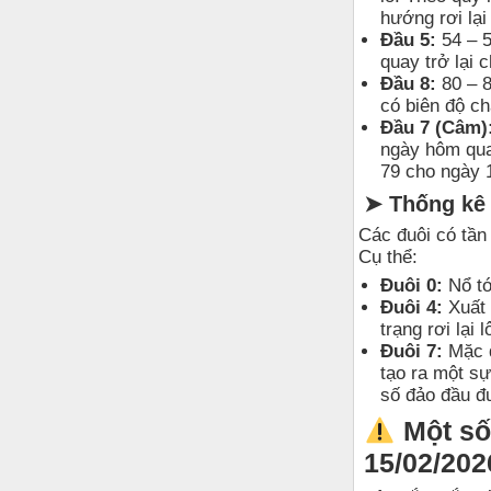
hướng rơi lại
Đầu 5:
54 – 5
quay trở lại 
Đầu 8:
80 – 8
có biên độ ch
Đầu 7 (Câm)
ngày hôm qua
79 cho ngày 
➤ Thống kê 
Các đuôi có tần
Cụ thể:
Đuôi 0:
Nổ tớ
Đuôi 4:
Xuất 
trạng rơi lại l
Đuôi 7:
Mặc d
tạo ra một sự
số đảo đầu đu
Một số
15/02/202