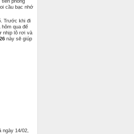
ị tiên phong
soi cầu bạc nhớ
. Trước khi đi
uả hôm qua để
 nhịp lô rơi và
26
này sẽ giúp
ả ngày 14/02,