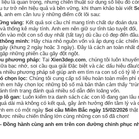
liệu là quan trọng, nhưng chiến thuật sử dụng số liệu đó cò
u tư trở nên hiệu quả và bền vững, khi tham khảo bài viết
S
6
, anh em cần lưu ý những điểm cốt lõi sau:
vững vàng:
Kết quả soi cầu chỉ mang tính chất dự đoán dựa 
 và thống kê máy tính. Anh em nên giữ sự tỉnh táo tuyệt đối
ốn vào một con số duy nhất (tất tay) dù cầu có đẹp đến đâu
 thông minh:
Hãy chia nhỏ nguồn vốn và áp dụng các chiến 
gày (khung 2 ngày hoặc 3 ngày). Đây là cách an toàn nhất 
 gặp những phiên cầu gãy đột ngột.
ều phương pháp:
Tại
Xien3dep.com
, chúng tôi luôn khuyế
ữa bạc nhớ, soi cầu qua giải Đặc biệt và các dấu hiệu đầu
a nhiều phương pháp sẽ giúp anh em tìm ra con số có tỷ lệ 
ó chọn lọc:
Chúng tôi cung cấp số liệu hoàn toàn miễn phí
nh em hãy chọn lọc những bộ số mà bản thân cảm thấy “trù
ránh tình trạng đánh quá nhiều số dẫn đến loãng vốn.
p lô gan:
Luôn kiểm tra danh sách các con lô đang gan lâu 
 quá dài mà không có kết quả, gây ảnh hưởng đến tâm lý và 
anh em có một ngày
Soi cầu Miền Bắc ngày 15/02/2026
thật
được nhiều chiến thắng lớn cùng những con số đã chọn!
 Đồng hành cùng anh em trên con đường chinh phục n