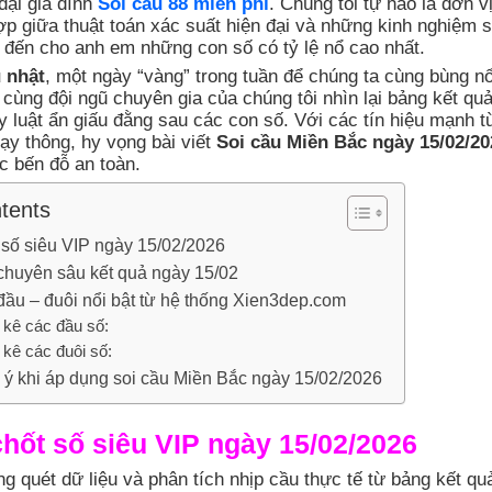
đại gia đình
Soi cầu 88 miễn phí
. Chúng tôi tự hào là đơn v
hợp giữa thuật toán xác suất hiện đại và những kinh nghiệm 
 đến cho anh em những con số có tỷ lệ nổ cao nhất.
 nhật
, một ngày “vàng” trong tuần để chúng ta cùng bùng nổ
y cùng đội ngũ chuyên gia của chúng tôi nhìn lại bảng kết q
 luật ẩn giấu đằng sau các con số. Với các tín hiệu mạnh từ
hạy thông, hy vọng bài viết
Soi cầu Miền Bắc ngày 15/02/20
 bến đỗ an toàn.
ntents
 số siêu VIP ngày 15/02/2026
chuyên sâu kết quả ngày 15/02
ầu – đuôi nổi bật từ hệ thống Xien3dep.com
kê các đầu số:
kê các đuôi số:
 ý khi áp dụng soi cầu Miền Bắc ngày 15/02/2026
hốt số siêu VIP ngày 15/02/2026
g quét dữ liệu và phân tích nhịp cầu thực tế từ bảng kết qu