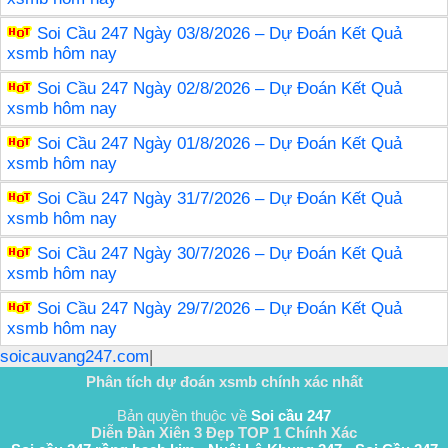
Soi Cầu 247 Ngày 03/8/2026 – Dự Đoán Kết Quả
xsmb hôm nay
Soi Cầu 247 Ngày 02/8/2026 – Dự Đoán Kết Quả
xsmb hôm nay
Soi Cầu 247 Ngày 01/8/2026 – Dự Đoán Kết Quả
xsmb hôm nay
Soi Cầu 247 Ngày 31/7/2026 – Dự Đoán Kết Quả
xsmb hôm nay
Soi Cầu 247 Ngày 30/7/2026 – Dự Đoán Kết Quả
xsmb hôm nay
Soi Cầu 247 Ngày 29/7/2026 – Dự Đoán Kết Quả
xsmb hôm nay
soicauvang247.com
|
Phân tích dự đoán xsmb chính xác nhất
Bản quyền thuộc về
Soi cầu 247
Diễn Đàn Xiên 3 Đẹp TOP 1 Chính Xác