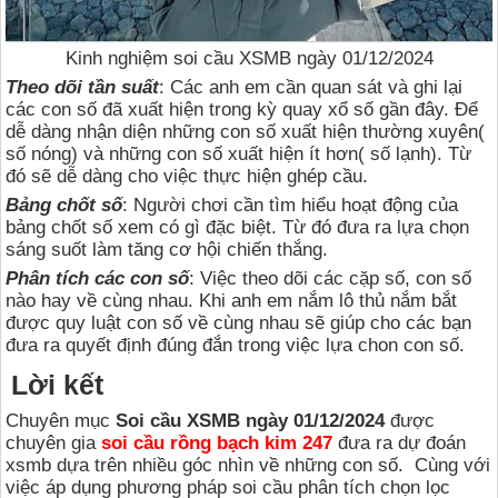
Kinh nghiệm soi cầu XSMB ngày 01/12/2024
Theo dõi tần suất
: Các anh em cần quan sát và ghi lại
các con số đã xuất hiện trong kỳ quay xổ số gần đây. Để
dễ dàng nhận diện những con số xuất hiện thường xuyên(
số nóng) và những con số xuất hiện ít hơn( số lạnh). Từ
đó sẽ dễ dàng cho việc thực hiện ghép cầu.
Bảng chốt số
: Người chơi cần tìm hiểu hoạt động của
bảng chốt số xem có gì đặc biệt. Từ đó đưa ra lựa chọn
sáng suốt làm tăng cơ hội chiến thắng.
Phân tích các con số
: Việc theo dõi các cặp số, con số
nào hay về cùng nhau. Khi anh em nắm lô thủ nắm bắt
được quy luật con số về cùng nhau sẽ giúp cho các bạn
đưa ra quyết định đúng đắn trong việc lựa chon con số.
Lời kết
Chuyên mục
Soi cầu XSMB ngày 01/12/2024
được
chuyên gia
soi cầu rồng bạch kim 247
đưa ra dự đoán
xsmb dựa trên nhiều góc nhìn về những con số. Cùng với
việc áp dụng phương pháp soi cầu phân tích chọn lọc