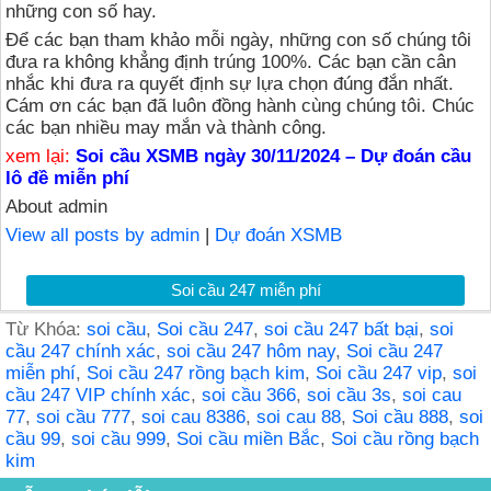
những con số hay.
Để các bạn tham khảo mỗi ngày, những con số chúng tôi
đưa ra không khẳng định trúng 100%. Các bạn cần cân
nhắc khi đưa ra quyết định sự lựa chọn đúng đắn nhất.
Cám ơn các bạn đã luôn đồng hành cùng chúng tôi. Chúc
các bạn nhiều may mắn và thành công.
xem lại:
Soi cầu XSMB ngày 30/11/2024 – Dự đoán cầu
lô đề miễn phí
About admin
View all posts by admin
|
Dự đoán XSMB
Soi cầu 247 miễn phí
Từ Khóa:
soi cầu
,
Soi cầu 247
,
soi cầu 247 bất bại
,
soi
cầu 247 chính xác
,
soi cầu 247 hôm nay
,
Soi cầu 247
miễn phí
,
Soi cầu 247 rồng bạch kim
,
Soi cầu 247 vip
,
soi
cầu 247 VIP chính xác
,
soi cầu 366
,
soi cầu 3s
,
soi cau
77
,
soi cầu 777
,
soi cau 8386
,
soi cau 88
,
Soi cầu 888
,
soi
cầu 99
,
soi cầu 999
,
Soi cầu miền Bắc
,
Soi cầu rồng bạch
kim