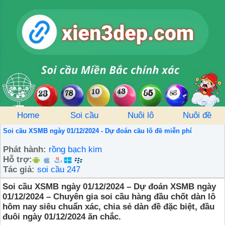
Home
Soi cầu
Nuôi lô
Nuôi đề
Soi cầu XSMB ngày 01/12/2024 - Dự đoán cầu lô đề miễn phí
Phát hành:
rồng bạch kim
Hỗ trợ:
Tác giả:
soi cầu 247
Soi cầu XSMB ngày 01/12/2024 – Dự đoán XSMB ngày
01/12/2024 – Chuyên gia
soi cầu hàng đầu
chốt dàn lô
hôm nay siêu chuẩn xác, chia sẻ dàn đề đặc biệt, đầu
đuôi ngày 01/12/2024 ăn chắc.