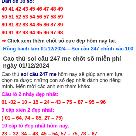
Dàn đề 36 số
:
40 41 42 43 45 46 47 48 49
50 51 52 53 54 56 57 58 59
80 81 82 83 84 85 86 87 89
90 91 92 93 94 95 96 97 98
⇒
Click xem thêm chốt số cực đẹp hôm nay tại:
Rồng bạch kim 01/12/2024 – Soi cầu 247 chính xác 100
Cao thủ soi cầu 247 me
chốt số miễn phí
ngày 01/12/2024
Cao thủ
soi cầu 247 me
hôm nay sẽ giúp anh em lựa
chọn ra được những con số đẹp nhất dành cho riêng
mình. Mến mời các anh em tham khảo:
Cầu lô 2 nháy đẹp nhất:
01 -02 – 10 – 15 – 24 – 43 – 75 – 87 – 95 – 96
3 cặp xiên 2 đẹp nhất:
( 01 – 64, 74 – 85, 27 – 75)
10 cặp lô đẹp nhất hôm nay:
23 – 32, 34 – 43, 45 – 54, 57 – 75, 78 – 87