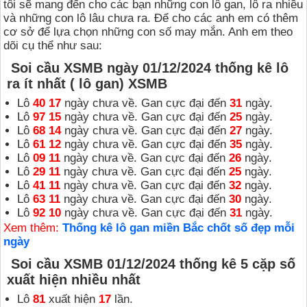
tôi sẽ mang đến cho các bạn những con lô gan, lô ra nhiều
và những con lô lâu chưa ra. Để cho các anh em có thêm
cơ sở để lựa chọn những con số may mắn. Anh em theo
dõi cụ thể như sau:
Soi cầu XSMB ngày 01/12/2024 thống kê lô
ra ít nhất ( lô gan) XSMB
Lô
40
17
ngày chưa về. Gan cực đại đến
31
ngày.
Lô
97
15
ngày chưa về. Gan cực đại đến
25
ngày.
Lô
68
14
ngày chưa về. Gan cực đại đến
27
ngày.
Lô
61
12
ngày chưa về. Gan cực đại đến
35
ngày.
Lô
09
11
ngày chưa về. Gan cực đại đến
26
ngày.
Lô
29
11
ngày chưa về. Gan cực đại đến
25
ngày.
Lô
41
11
ngày chưa về. Gan cực đại đến
32
ngày.
Lô
63
11
ngày chưa về. Gan cực đại đến
30
ngày.
Lô
92
10
ngày chưa về. Gan cực đại đến
31
ngày.
Xem thêm:
Thống kê lô gan miền Bắc chốt số đẹp mỗi
ngày
Soi cầu XSMB 01/12/2024 thống kê 5 cặp số
xuất hiện nhiều nhất
Lô
81
xuất hiện
17
lần.