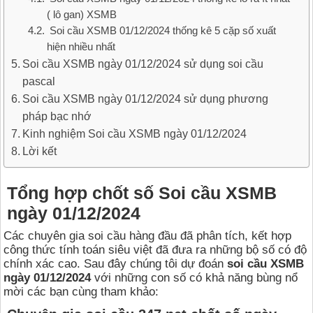
( lô gan) XSMB
Soi cầu XSMB 01/12/2024 thống kê 5 cặp số xuất
hiện nhiều nhất
Soi cầu XSMB ngày 01/12/2024 sử dụng soi cầu
pascal
Soi cầu XSMB ngày 01/12/2024 sử dụng phương
pháp bạc nhớ
Kinh nghiệm Soi cầu XSMB ngày 01/12/2024
Lời kết
Tổng hợp chốt số Soi cầu XSMB
ngày 01/12/2024
Các chuyên gia soi cầu hàng đầu đã phân tích, kết hợp
công thức tính toán siêu việt đã đưa ra những bộ số có độ
chính xác cao. Sau đây chúng tôi dự đoán
soi cầu XSMB
ngày 01/12/2024
với những con số có khả năng bùng nổ
mời các bạn cùng tham khảo: