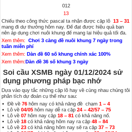
012
13
Chiếu theo công thức pascal ta nhận được cặp lô
13 – 31
mang đi dự thưởng hôm nay. Để đạt được hiệu quả bạn
nên áp dụng chơi nuôi khung để mang lại hiệu quả tối đa.
Xem thêm:
Chơi 3 càng đề nuôi khung 7 ngày trong
tuần miễn phí
Xem thêm:
Dàn đề 60 số khung chính xác 100%
Xem thêm:
Dàn đề 36 số khung 3 ngày
Soi cầu XSMB ngày 01/12/2024 sử
dụng phương pháp bạc nhớ
Dựa vào quy tắc những cặp lô hay về cùng nhau chúng tôi
phân tích dự đoán cụ thể như sau:
Đề về
76
hôm nay có khả năng đề chạm
1 – 4
Lô về
04/05
hôm nay dễ ra cặp
24 – 42/57 – 75
Lô về
07
hôm nay cặp
18 – 81
có khả năng nổ.
Lô về
18
có khả năng hôm nay ra cặp
48 – 84
Lô về
23
có khả năng hôm nay sẽ ra cặp
37 – 73