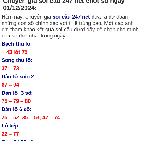
Chuyên gia soi cầu 247 net chốt số ngày
01/12/2024:
Hôm nay, chuyên gia
soi cầu 247 net
đưa ra dự đoán
những con số chính xác với tỉ lệ trúng cao. Mời các anh
em tham khảo kết quả soi cầu dưới đây để chọn cho mình
con số đẹp nhất trong ngày.
Bạch thủ lô:
43 lót 75
Song thủ lô:
37 – 73
Dàn lô xiên 2:
87 – 04
Dàn lô 3 số:
75 – 79 – 80
Dàn lô 6 số:
25 – 52, 35 – 53, 47 – 74
Lô kép:
22 – 77