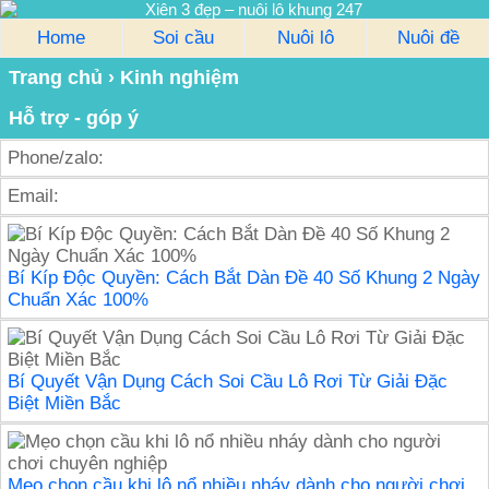
Home
Soi cầu
Nuôi lô
Nuôi đề
Trang chủ
›
Kinh nghiệm
Hỗ trợ - góp ý
Phone/zalo:
Email:
Bí Kíp Độc Quyền: Cách Bắt Dàn Đề 40 Số Khung 2 Ngày
Chuẩn Xác 100%
Bí Quyết Vận Dụng Cách Soi Cầu Lô Rơi Từ Giải Đặc
Biệt Miền Bắc
Mẹo chọn cầu khi lô nổ nhiều nháy dành cho người chơi