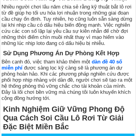
Nhiều người chơi lâu năm chia sẻ rằng kỹ thuật bắt lô rơi
từ đề giúp họ tối ưu hóa lợi nhuận trong những giai đoạn
cầu chạy ổn định. Tuy nhiên, họ cũng luôn sẵn sàng dừng
lại khi nhịp cầu có dấu hiệu biến động mạnh. Việc nghiên
cứu các con số lặp lại yêu cầu sự kiên nhẫn để chờ đợi
những thời điểm chín muồi nhất thay vì mạo hiểm vào
những lúc nhịp loto đang có dấu hiệu bị nhiễu.
Sử Dụng Phương Án Dự Phòng Kết Hợp
Bên cạnh đó, việc tham khảo thêm một
dàn đề 40 số
miễn phí
được sàng lọc kỹ càng sẽ là phương án dự
phòng hoàn hảo. Khi các phương pháp nghiên cứu được
phối hợp nhịp nhàng với dàn đề, người chơi sẽ tạo ra một
hệ thống phòng thủ vững chắc cho tài khoản của mình.
Đây là lối chơi bền vững mà chúng tôi luôn khuyến khích
cộng đồng hướng tới.
Kinh Nghiệm Giữ Vững Phong Độ
Qua Cách Soi Cầu Lô Rơi Từ Giải
Đặc Biệt Miền Bắc