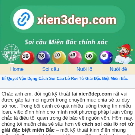
Home
Soi cầu
Nuôi lô
Nuôi đề
Bí Quyết Vận Dụng Cách Soi Cầu Lô Rơi Từ Giải Đặc Biệt Miền Bắc
Chào anh em, đội ngũ kỹ thuật tại
xien3dep.com
rất vui
được gặp lại mọi người trong chuyên mục chia sẻ tư duy
số học. Trong bối cảnh có quá nhiều luồng thông tin nhiễu
loạn, việc định hình cho mình một phương pháp luận vững
chắc là điều tối quan trọng để bảo vệ nguồn vốn. Hôm nay,
chúng tôi muốn chia sẻ sâu hơn về
cách soi cầu lô rơi từ
giải đặc biệt miền Bắc
– một kỹ thuật kinh điển nhưng