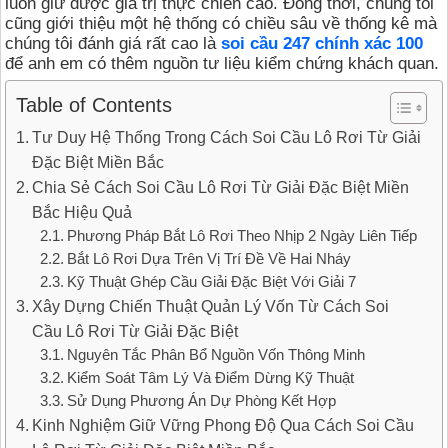
luôn giữ được giá trị thực chiến cao. Đồng thời, chúng tôi
cũng giới thiệu một hệ thống có chiều sâu về thống kê mà
chúng tôi đánh giá rất cao là
soi cầu 247 chính xác 100
để anh em có thêm nguồn tư liệu kiểm chứng khách quan.
Table of Contents
Tư Duy Hệ Thống Trong Cách Soi Cầu Lô Rơi Từ Giải
Đặc Biệt Miền Bắc
Chia Sẻ Cách Soi Cầu Lô Rơi Từ Giải Đặc Biệt Miền
Bắc Hiệu Quả
Phương Pháp Bắt Lô Rơi Theo Nhịp 2 Ngày Liên Tiếp
Bắt Lô Rơi Dựa Trên Vị Trí Đề Về Hai Nháy
Kỹ Thuật Ghép Cầu Giải Đặc Biệt Với Giải 7
Xây Dựng Chiến Thuật Quản Lý Vốn Từ Cách Soi
Cầu Lô Rơi Từ Giải Đặc Biệt
Nguyên Tắc Phân Bổ Nguồn Vốn Thông Minh
Kiểm Soát Tâm Lý Và Điểm Dừng Kỹ Thuật
Sử Dụng Phương Án Dự Phòng Kết Hợp
Kinh Nghiệm Giữ Vững Phong Độ Qua Cách Soi Cầu