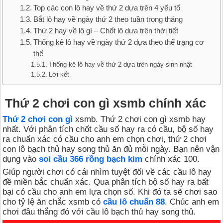
Top các con lô hay về thứ 2 dựa trên 4 yếu tố
Bắt lô hay về ngày thứ 2 theo tuần trong tháng
Thứ 2 hay về lô gì – Chốt lô dựa trên thời tiết
Thống kê lô hay về ngày thứ 2 dựa theo thể trạng cơ
thể
Thống kê lô hay về thứ 2 dựa trên ngày sinh nhật
Lời kết
Thứ 2 chơi con gì xsmb chính xác
Thứ 2 chơi con gì
xsmb. Thứ 2 chơi con gì xsmb hay
nhất. Với phân tích chốt cầu số hay ra có cầu, bộ số hay
ra chuẩn xác có cầu cho anh em chọn chơi, thứ 2 chơi
con lô bạch thủ hay song thủ ăn đủ mỗi ngày. Bạn nên vận
dụng vào
soi cầu 366 rồng bạch kim
chính xác 100.
Giúp người chơi có cái nhìm tuyệt đối về các cầu lô hay
đề miền bắc chuẩn xác. Qua phân tích bộ số hay ra bất
bại có cầu cho anh em lựa chọn số. Khi đó ta sẽ chơi sao
cho tỷ lệ ăn chắc xsmb có
cầu lô chuẩn 88
. Chúc anh em
chơi đâu thắng đó với cầu lô bạch thủ hay song thủ.