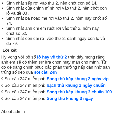
Sinh nhật sếp rơi vào thứ 2, nên chốt con số 14.
Sinh nhật của chính mình rơi vào thứ 2, nên chốt con
lô và đề 03 .
Sinh nhật ba hoặc mẹ rơi vào thứ 2, hôm nay chốt số
74.
Sinh nhật anh chị em ruột rơi vào thứ 2, hôm nay
chốt số 52.
Sinh nhật con cái rơi vào thứ 2, đánh ngay con lô và
đề 79.
Lời kết
Hy vọng với bộ số
lô hay về thứ 2
trên đây,mong rằng
anh em sẽ có thêm sự lựa chọn may mắn cho mình. Từ
đó dễ dàng chinh phục các phần thưởng hấp dẫn nhờ săn
trúng số đẹp qua
soi cầu 24h
◊ Soi cầu 247 miễn phí:
Song thủ kép khung 2 ngày víp
◊ Soi cầu 247 miễn phí:
bạch thủ khung 2 ngày chuẩn
◊ Soi cầu 247 miễn phí:
Song thủ kép khung 3 chuẩn 100
◊ Soi cầu 247 miễn phí:
Song thủ khung 3 ngày
About admin