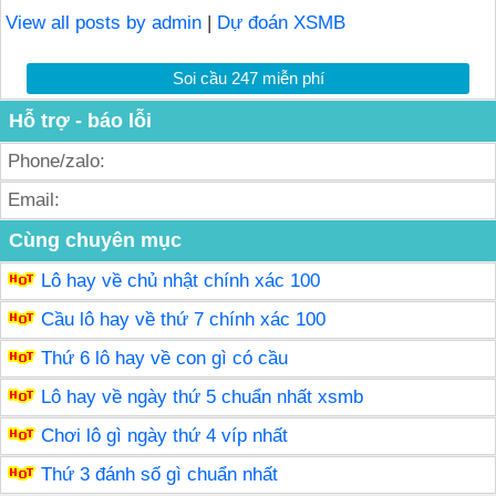
View all posts by admin
|
Dự đoán XSMB
Soi cầu 247 miễn phí
Hỗ trợ - báo lỗi
Phone/zalo:
Email:
Cùng chuyên mục
Lô hay về chủ nhật chính xác 100
Cầu lô hay về thứ 7 chính xác 100
Thứ 6 lô hay về con gì có cầu
Lô hay về ngày thứ 5 chuẩn nhất xsmb
Chơi lô gì ngày thứ 4 víp nhất
Thứ 3 đánh số gì chuẩn nhất