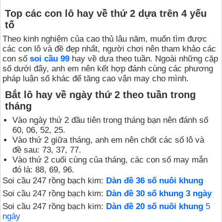
Top các con lô hay về thứ 2 dựa trên 4 yếu
tố
Theo kinh nghiệm của cao thủ lâu năm, muốn tìm được
các con lô và đề đẹp nhất, người chơi nên tham khảo các
con số
soi cầu 99
hay về dựa theo tuần. Ngoài những cặp
số dưới đây, anh em nên kết hợp đánh cùng các phương
pháp luận số khác để tăng cao vận may cho mình.
Bắt lô hay về ngày thứ 2 theo tuần trong
tháng
Vào ngày thứ 2 đầu tiên trong tháng bạn nên đánh số
60, 06, 52, 25.
Vào thứ 2 giữa tháng, anh em nên chốt các số lô và
đề sau: 73, 37, 77.
Vào thứ 2 cuối cùng của tháng, các con số may mắn
đó là: 88, 69, 96.
Soi cầu 247 rồng bạch kim:
Dàn đề 36 số nuôi khung
Soi cầu 247 rồng bạch kim:
Dàn đề 30 số khung 3 ngày
Soi cầu 247 rồng bạch kim:
Dàn đề 20 số nuôi khung
5
ngày