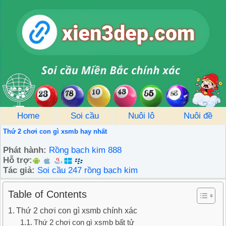
Home
Soi cầu
Nuôi lô
Nuôi đề
Thứ 2 chơi con gì xsmb hay nhất
Phát hành:
Rồng bạch kim 888
Hỗ trợ:
Tác giả:
Soi cầu 247 rồng bạch kim
Table of Contents
Thứ 2 chơi con gì xsmb chính xác
Thứ 2 chơi con gì xsmb bất tử