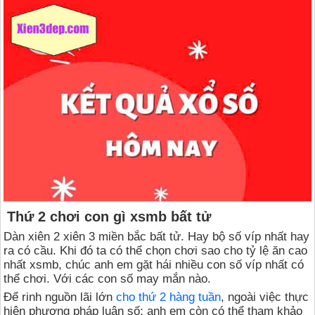
Thứ 2 chơi con gì xsmb bất tử
Dàn xiên 2 xiên 3 miền bắc bất tử. Hay bộ số víp nhất hay
ra có cầu. Khi đó ta có thể chọn chơi sao cho tỷ lệ ăn cao
nhất xsmb, chúc anh em gặt hái nhiều con số víp nhất có
thể chơi. Với các con số may mắn nào.
Để rinh nguồn lãi lớn
cho thứ 2 hàng tuần
, ngoài việc thực
hiện phương pháp luận số; anh em còn có thể tham khảo