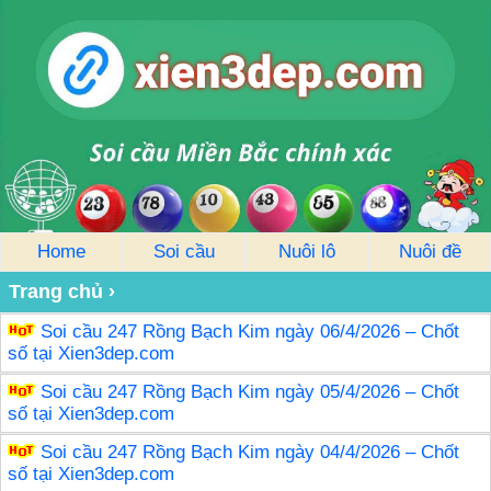
Home
Soi cầu
Nuôi lô
Nuôi đề
Trang chủ
›
Soi cầu 247 Rồng Bạch Kim ngày 06/4/2026 – Chốt
số tại Xien3dep.com
Soi cầu 247 Rồng Bạch Kim ngày 05/4/2026 – Chốt
số tại Xien3dep.com
Soi cầu 247 Rồng Bạch Kim ngày 04/4/2026 – Chốt
số tại Xien3dep.com