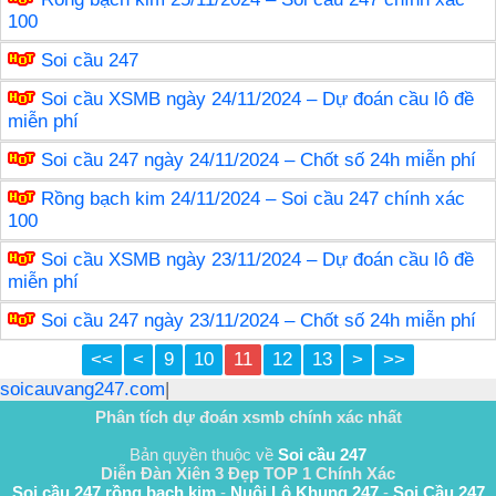
100
Soi cầu 247
Soi cầu XSMB ngày 24/11/2024 – Dự đoán cầu lô đề
miễn phí
Soi cầu 247 ngày 24/11/2024 – Chốt số 24h miễn phí
Rồng bạch kim 24/11/2024 – Soi cầu 247 chính xác
100
Soi cầu XSMB ngày 23/11/2024 – Dự đoán cầu lô đề
miễn phí
Soi cầu 247 ngày 23/11/2024 – Chốt số 24h miễn phí
<<
<
9
10
11
12
13
>
>>
soicauvang247.com
|
Phân tích dự đoán xsmb chính xác nhất
Bản quyền thuộc về
Soi cầu 247
Diễn Đàn Xiên 3 Đẹp TOP 1 Chính Xác
Soi cầu 247 rồng bạch kim
-
Nuôi Lô Khung 247
-
Soi Cầu 247