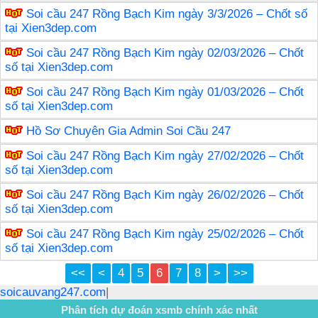
Soi cầu 247 Rồng Bạch Kim ngày 3/3/2026 – Chốt số
tại Xien3dep.com
Soi cầu 247 Rồng Bạch Kim ngày 02/03/2026 – Chốt
số tại Xien3dep.com
Soi cầu 247 Rồng Bạch Kim ngày 01/03/2026 – Chốt
số tại Xien3dep.com
Hồ Sơ Chuyên Gia Admin Soi Cầu 247
Soi cầu 247 Rồng Bạch Kim ngày 27/02/2026 – Chốt
số tại Xien3dep.com
Soi cầu 247 Rồng Bạch Kim ngày 26/02/2026 – Chốt
số tại Xien3dep.com
Soi cầu 247 Rồng Bạch Kim ngày 25/02/2026 – Chốt
số tại Xien3dep.com
<<
<
4
5
6
7
8
>
>>
soicauvang247.com
|
Phân tích dự đoán xsmb chính xác nhất