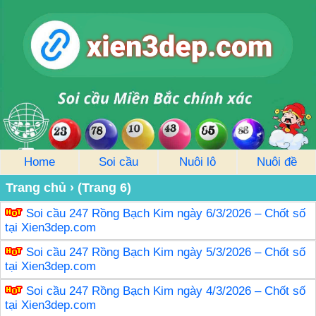
Home
Soi cầu
Nuôi lô
Nuôi đề
Trang chủ
› (Trang 6)
Soi cầu 247 Rồng Bạch Kim ngày 6/3/2026 – Chốt số
tại Xien3dep.com
Soi cầu 247 Rồng Bạch Kim ngày 5/3/2026 – Chốt số
tại Xien3dep.com
Soi cầu 247 Rồng Bạch Kim ngày 4/3/2026 – Chốt số
tại Xien3dep.com