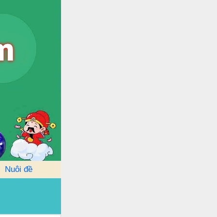
Nuôi đề