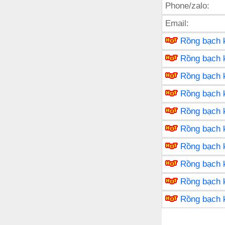
Phone/zalo:
Email:
Rồng bạch k
Rồng bạch k
Rồng bạch k
Rồng bạch k
Rồng bạch k
Rồng bạch k
Rồng bạch k
Rồng bạch k
Rồng bạch k
Rồng bạch k