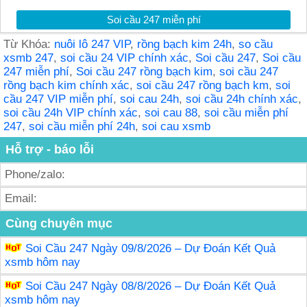
Soi cầu 247 miễn phí
Từ Khóa:
nuôi lô 247 VIP
,
rồng bạch kim 24h
,
so cầu
xsmb 247
,
soi cầu 24 VIP chính xác
,
Soi cầu 247
,
Soi cầu
247 miễn phí
,
Soi cầu 247 rồng bạch kim
,
soi cầu 247
rồng bạch kim chính xác
,
soi cầu 247 rồng bạch km
,
soi
cầu 247 VIP miễn phí
,
soi cau 24h
,
soi cầu 24h chính xác
,
soi cầu 24h VIP chính xác
,
soi cau 88
,
soi cầu miễn phí
247
,
soi cầu miễn phí 24h
,
soi cau xsmb
Hỗ trợ - báo lỗi
Phone/zalo:
Email:
Cùng chuyên mục
Soi Cầu 247 Ngày 09/8/2026 – Dự Đoán Kết Quả
xsmb hôm nay
Soi Cầu 247 Ngày 08/8/2026 – Dự Đoán Kết Quả
xsmb hôm nay