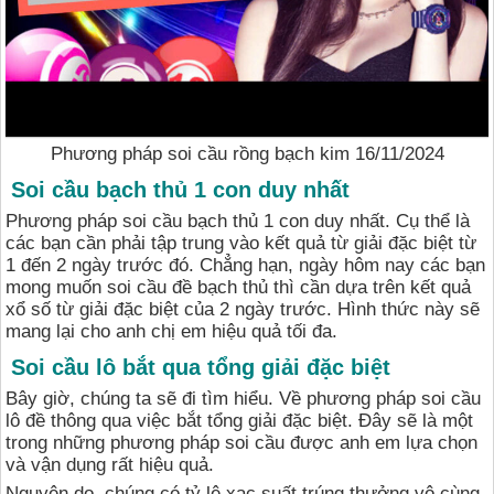
Phương pháp soi cầu rồng bạch kim 16/11/2024
Soi cầu bạch thủ 1 con duy nhất
Phương pháp soi cầu bạch thủ 1 con duy nhất. Cụ thể là
các bạn cần phải tập trung vào kết quả từ giải đặc biệt từ
1 đến 2 ngày trước đó. Chẳng hạn, ngày hôm nay các bạn
mong muốn soi cầu đề bạch thủ thì cần dựa trên kết quả
xổ số từ giải đặc biệt của 2 ngày trước. Hình thức này sẽ
mang lại cho anh chị em hiệu quả tối đa.
Soi cầu lô bắt qua tổng giải đặc biệt
Bây giờ, chúng ta sẽ đi tìm hiểu. Về phương pháp soi cầu
lô đề thông qua việc bắt tổng giải đặc biệt. Đây sẽ là một
trong những phương pháp soi cầu được anh em lựa chọn
và vận dụng rất hiệu quả.
Nguyên do, chúng có tỷ lệ xac suất trúng thưởng vô cùng