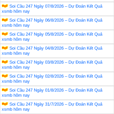
Soi Cầu 247 Ngày 07/8/2026 – Dự Đoán Kết Quả
xsmb hôm nay
Soi Cầu 247 Ngày 06/8/2026 – Dự Đoán Kết Quả
xsmb hôm nay
Soi Cầu 247 Ngày 05/8/2026 – Dự Đoán Kết Quả
xsmb hôm nay
Soi Cầu 247 Ngày 04/8/2026 – Dự Đoán Kết Quả
xsmb hôm nay
Soi Cầu 247 Ngày 03/8/2026 – Dự Đoán Kết Quả
xsmb hôm nay
Soi Cầu 247 Ngày 02/8/2026 – Dự Đoán Kết Quả
xsmb hôm nay
Soi Cầu 247 Ngày 01/8/2026 – Dự Đoán Kết Quả
xsmb hôm nay
Soi Cầu 247 Ngày 31/7/2026 – Dự Đoán Kết Quả
xsmb hôm nay