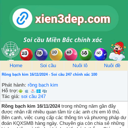
Home
Soi cầu
Nuôi lô
Nuôi đề
Rồng bạch kim 16/11/2024 - Soi cầu 247 chính xác 100
Phát hành:
rồng bạch kim
Hỗ trợ:
Tác giả:
soi cầu 247
Rồng bạch kim 16/11/2024
trong những năm gần đây
được nhận rất nhiều quan tâm từ các anh chị em lô thủ.
Bên cạnh, việc cung cấp các thông tin và phương pháp dự
đoán KQXSMB hàng ngày. Chuyên gia còn chia sẻ những