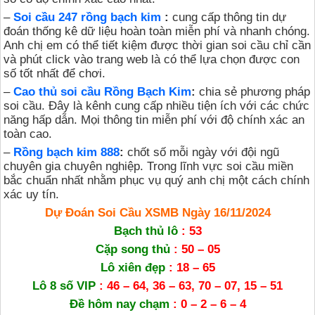
–
Soi cầu 247 rồng bạch kim
:
cung cấp thông tin dự
đoán thống kê dữ liệu hoàn toàn miễn phí và nhanh chóng.
Anh chị em có thể tiết kiệm được thời gian soi cầu chỉ cần
và phút click vào trang web là có thể lựa chọn được con
số tốt nhất để chơi.
–
Cao thủ soi cầu Rồng Bạch Kim
:
chia sẻ phương pháp
soi cầu. Đây là kênh cung cấp nhiều tiện ích với các chức
năng hấp dẫn. Mọi thông tin miễn phí với độ chính xác an
toàn cao.
–
Rồng bạch kim 888
:
chốt số mỗi ngày với đội ngũ
chuyên gia chuyên nghiệp. Trong lĩnh vực soi cầu miền
bắc chuẩn nhất nhằm phục vụ quý anh chị một cách chính
xác uy tín.
Dự Đoán Soi Cầu XSMB Ngày 16/11/2024
Bạch thủ lô
: 53
Cặp song thủ
: 50 – 05
Lô xiên đẹp
: 18 – 65
Lô 8 số VIP
: 46 – 64, 36 – 63, 70 – 07, 15 – 51
Đề hôm nay chạm
: 0 – 2 – 6 – 4