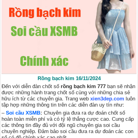
Rồng bạch kim 16/11/2024
Đến với diễn đàn chốt số
rồng bạch kim 777
bạn sẽ nhận
được những hành trang chốt số cùng với những chia sẻ
hữu ích từ các chuyên gia. Trang web
xien3dep.com
luôn
tập hợp những thông tin trên các diễn đàn uy tín như:
–
Soi cầu XSMB
:
Chuyên gia đưa ra dự đoán chốt số
hoàn toàn miễn phí và có tỷ lệ thắng cược cao. Cung cấp
các thông tin đầy đủ với đội ngũ chuyên gia soi cầu
chuyên nghiệp. Đảm bảo soi cầu đưa ra dự đoán các con
số có độ chính xác cao nhất.