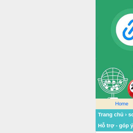
Home
Trang chủ
›
s
Hỗ trợ - góp 