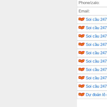
Phone/zalo:
Email:
Soi cầu 247
Soi cầu 247
Soi cầu 247
Soi cầu 247
Soi cầu 247
Soi cầu 247
Soi cầu 247
Soi cầu 247
Soi cầu 247
Dự đoán lô 